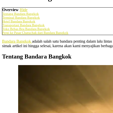
Overview
Hide
Tentang Bandara Bangkok
Terminal Bandara Bangkok
Hotel Bandara Bangkok
Transportasi Bandara Bangkok
Toko Bebas Bea Bandara Bangkok
Pergi ke Pasar Chatuchak dari Bandara Bangkok
Bandara Bangkok
adalah salah satu bandara penting dalam lalu lint
simak artikel ini hingga selesai, karena akan kami menyajikan berbag
Tentang Bandara Bangkok