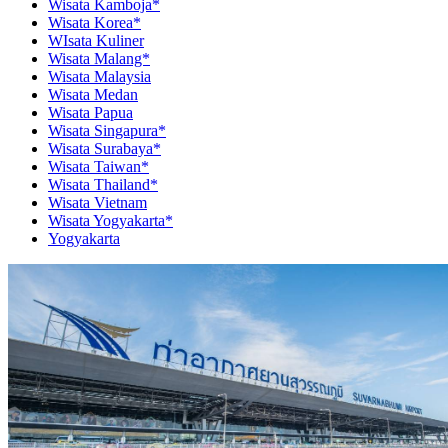
Wisata Kamboja*
Wisata Korea*
WIsata Kuliner
Wisata Malang*
Wisata Malaysia
Wisata Medan
Wisata Papua
Wisata Singapura*
Wisata Surabaya*
Wisata Taiwan*
Wisata Thailand*
Wisata Vietnam
Wisata Yogyakarta*
Yogyakarta