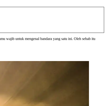
mu wajib untuk mengenal bandara yang satu ini. Oleh sebab itu