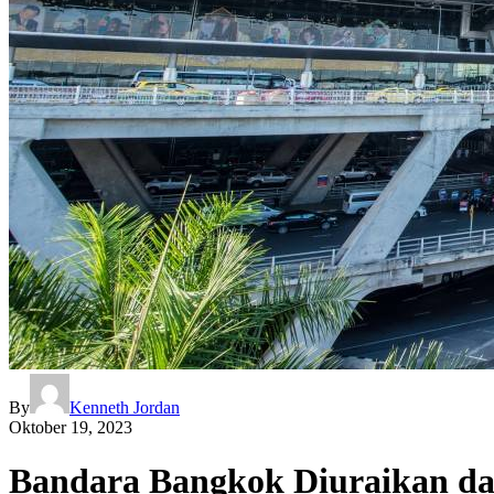
By
Kenneth Jordan
Oktober 19, 2023
Bandara Bangkok Diuraikan dal