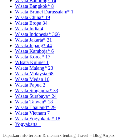
Wisata Bandung*
14
Wisata Bangkok*
8
Wisata Brunei Darussalam*
1
Wisata China*
19
Wisata Eropa
34
Wisata India
4
Wisata Indonesia*
366
Wisata Jakarta*
21
Wisata Jepang*
44
Wisata Kamboja*
6
Wisata Korea*
17
WIsata Kuliner
1
Wisata Malang*
23
Wisata Malaysia
68
Wisata Medan
16
Wisata Papua
2
Wisata Singapura*
33
Wisata Surabaya*
24
Wisata Taiwan*
18
Wisata Thailand*
29
Wisata Vietnam
7
Wisata Yogyakarta*
18
Yogyakarta
1
Dapatkan info terbaru & menarik tentang Travel – Blog Airpaz