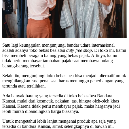
Satu lagi keunggulan mengunjungi bandar udara internasional
adalah adanya toko bebas bea atau
duty-free shop
. Di toko ini, kamu
bisa membeli beragam barang yang bebas pajak. Artinya, kamu
tidak perlu membayar tambahan pajak saat membawa pulang
barang-barang tersebut.
Selain itu, mengunjungi toko bebas bea bisa menjadi alternatif untuk
menghilangkan rasa penat saat harus menunggu penerbangan yang
tertunda atau teralihkan.
Ada banyak barang yang tersedia di toko bebas bea Bandara
Kansai, mulai dari kosmetik, pakaian, tas, hingga oleh-oleh khas
Kansai. Karena tidak perlu membayar pajak, maka harganya jadi
lebih murah dibandingkan harga biasanya.
Untuk mengetahui lebih lanjut mengenai produk apa saja yang
tersedia di bandara Kansai, simak selengkapnya di bawah ini.