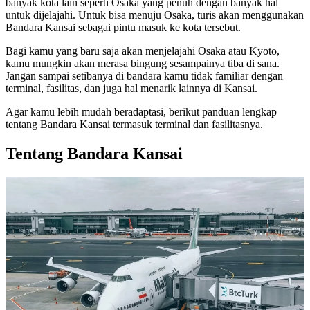
banyak kota lain seperti Osaka yang penuh dengan banyak hal
untuk dijelajahi. Untuk bisa menuju Osaka, turis akan menggunakan
Bandara Kansai sebagai pintu masuk ke kota tersebut.
Bagi kamu yang baru saja akan menjelajahi Osaka atau Kyoto,
kamu mungkin akan merasa bingung sesampainya tiba di sana.
Jangan sampai setibanya di bandara kamu tidak familiar dengan
terminal, fasilitas, dan juga hal menarik lainnya di Kansai.
Agar kamu lebih mudah beradaptasi, berikut panduan lengkap
tentang Bandara Kansai termasuk terminal dan fasilitasnya.
Tentang Bandara Kansai