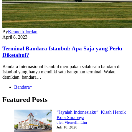
By
Kenneth Jordan
April 8, 2023
Terminal Bandara Istanbul: Apa Saja yang Perlu
Diketahui?
Bandara Internasional Istanbul merupakan salah satu bandara di
Istanbul yang hanya memiliki satu bangunan terminal. Walau
demikian, bandara…
Bandara*
Featured Posts
“Jayalah Indonesiaku”, Kisah Heroik
Kota Surabaya
oleh Vienselin Lim
Juli 10, 2020