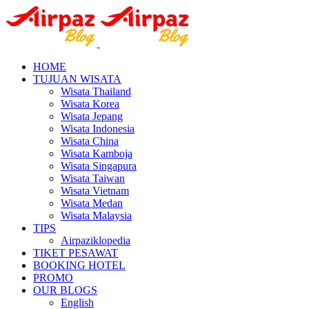
HOME
TUJUAN WISATA
Wisata Thailand
Wisata Korea
Wisata Jepang
Wisata Indonesia
Wisata China
Wisata Kamboja
Wisata Singapura
Wisata Taiwan
Wisata Vietnam
Wisata Medan
Wisata Malaysia
TIPS
Airpaziklopedia
TIKET PESAWAT
BOOKING HOTEL
PROMO
OUR BLOGS
English