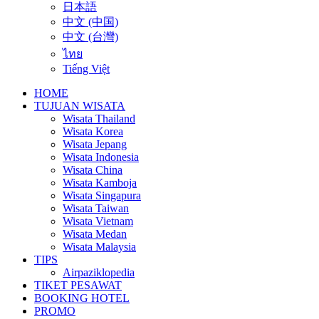
日本語
中文 (中国)
中文 (台灣)
ไทย
Tiếng Việt
HOME
TUJUAN WISATA
Wisata Thailand
Wisata Korea
Wisata Jepang
Wisata Indonesia
Wisata China
Wisata Kamboja
Wisata Singapura
Wisata Taiwan
Wisata Vietnam
Wisata Medan
Wisata Malaysia
TIPS
Airpaziklopedia
TIKET PESAWAT
BOOKING HOTEL
PROMO