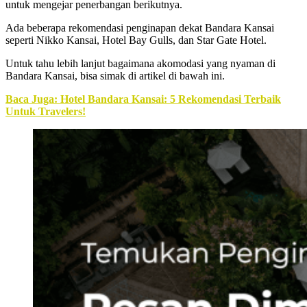
untuk mengejar penerbangan berikutnya.
Ada beberapa rekomendasi penginapan dekat Bandara Kansai
seperti Nikko Kansai, Hotel Bay Gulls, dan Star Gate Hotel.
Untuk tahu lebih lanjut bagaimana akomodasi yang nyaman di
Bandara Kansai, bisa simak di artikel di bawah ini.
Baca Juga: Hotel Bandara Kansai: 5 Rekomendasi Terbaik
Untuk Travelers!