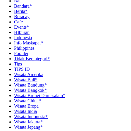
Bali
Bandara*
Berita*
Boracay
Cafe
Events*
HIburan
Indonesia
Info Maskapai*
Philippines
Populer
Tidak Berkategori*
Tips
TIPS ID
Wisata Amerika
Wisata Bali*
Wisata Bandung*
Wisata Bangkok*
Wisata Brunei Darussalam*
Wisata China*
Wisata Eropa
Wisata India
Wisata Indonesia*
Wisata Jakarta*
Wisata Jepang*