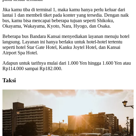
Jika kamu tiba di terminal 1, maka kamu hanya perlu keluar dari
lantai 1 dan membeli tiket pada konter yang tersedia. Dengan naik
bus, kamu bisa mencapai beberapa tujuan seperti Shikoku,
Okayama, Wakayama, Kyoto, Nara, Hyogo, dan Osaka.
Beberapa bus Bandara Kansai menyediakan layanan menuju hotel
langsung. Layanan ini hanya berlaku untuk hotel-hotel tertentu
seperti hotel Star Gate Hotel, Kanku Joytel Hotel, dan Kansai
Airport Spa Hotel.
Adapun untuk tarifnya mulai dari 1.000 Yen hingga 1.600 Yen atau
Rp114.000 sampai Rp182.000.
Taksi