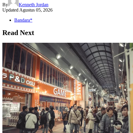
By
Kenneth Jordan
Updated
Agustus 05, 2026
Bandara*
Read Next