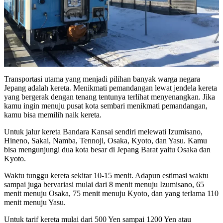
Transportasi utama yang menjadi pilihan banyak warga negara
Jepang adalah kereta. Menikmati pemandangan lewat jendela kereta
yang bergerak dengan tenang tentunya terlihat menyenangkan. Jika
kamu ingin menuju pusat kota sembari menikmati pemandangan,
kamu bisa memilih naik kereta.
Untuk jalur kereta Bandara Kansai sendiri melewati Izumisano,
Hineno, Sakai, Namba, Tennoji, Osaka, Kyoto, dan Yasu. Kamu
bisa mengunjungi dua kota besar di Jepang Barat yaitu Osaka dan
Kyoto.
Waktu tunggu kereta sekitar 10-15 menit. Adapun estimasi waktu
sampai juga bervariasi mulai dari 8 menit menuju Izumisano, 65
menit menuju Osaka, 75 menit menuju Kyoto, dan yang terlama 110
menit menuju Yasu.
Untuk tarif kereta mulai dari 500 Yen sampai 1200 Yen atau