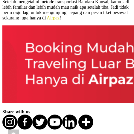
Setelah mengetahui metode transportasi Bandara Kansai, kamu jadi
lebih familiar dan lebih mudah mau naik apa setelah tiba. Jadi tidak
perlu ragu lagi untuk mengunjungi Jepang dan pesan tiket pesawat
sekarang juga hanya di
Airpaz
!
Share with us