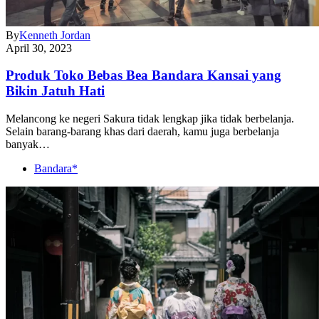
By
Kenneth Jordan
April 30, 2023
Produk Toko Bebas Bea Bandara Kansai yang
Bikin Jatuh Hati
Melancong ke negeri Sakura tidak lengkap jika tidak berbelanja.
Selain barang-barang khas dari daerah, kamu juga berbelanja
banyak…
Bandara*