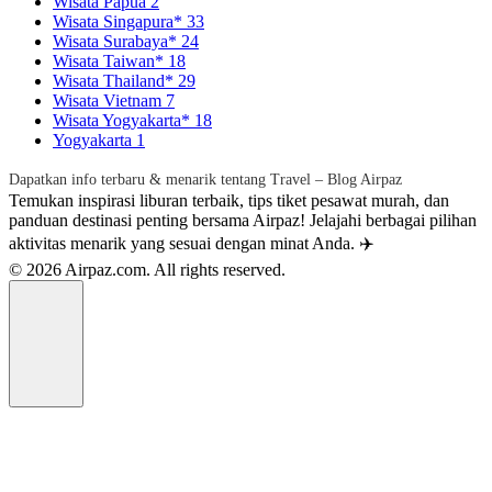
Wisata Papua
2
Wisata Singapura*
33
Wisata Surabaya*
24
Wisata Taiwan*
18
Wisata Thailand*
29
Wisata Vietnam
7
Wisata Yogyakarta*
18
Yogyakarta
1
Dapatkan info terbaru & menarik tentang Travel – Blog Airpaz
Temukan inspirasi liburan terbaik, tips tiket pesawat murah, dan
panduan destinasi penting bersama Airpaz! Jelajahi berbagai pilihan
aktivitas menarik yang sesuai dengan minat Anda. ✈️
© 2026 Airpaz.com. All rights reserved.