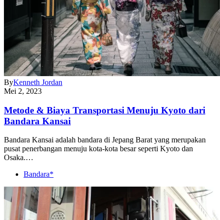
By
Kenneth Jordan
Mei 2, 2023
Metode & Biaya Transportasi Menuju Kyoto dari
Bandara Kansai
Bandara Kansai adalah bandara di Jepang Barat yang merupakan
pusat penerbangan menuju kota-kota besar seperti Kyoto dan
Osaka.…
Bandara*