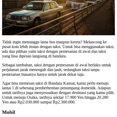
Tidak ingin menunggu lama bus maupun kereta? Melancong ke
pusat kota lebih instan dengan taksi. Untuk bisa menggunakan taksi,
ada dua pilihan yaitu taksi dengan pemesanan di awal dan taksi
yang bisa dipesan langsung di bandara.
Sebagai tambahan, taksi dengan pemesanan di awal berlaku untuk
perjalanan jarak menengah dan jauh, sedangkan taksi tanpa
pemesanan biasanya hanya untuk jarak dekat saja.
Agar bisa memesan taksi di Bandara Kansai, kamu perlu menuju
lantai 1 di seberang pemberhentian penumpang domestik. Adapun
untuk tarifnya juga menyesuaikan dengan destinasi yang kamu pilih.
Untuk menuju Osaka, tarifnya sekitar 17.900 Yen hingga 20.280
Yen atau Rp2.030.000 sampai Rp2.300.000.
Mobil