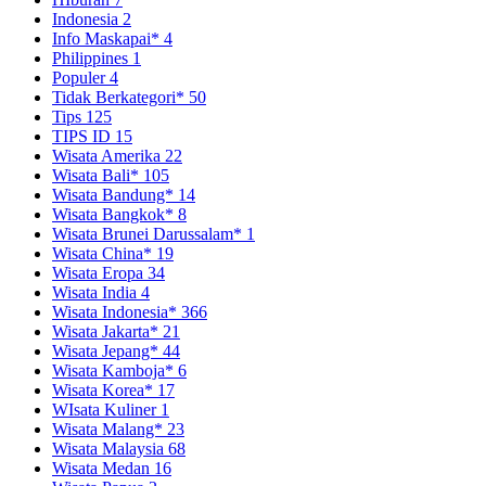
Indonesia
2
Info Maskapai*
4
Philippines
1
Populer
4
Tidak Berkategori*
50
Tips
125
TIPS ID
15
Wisata Amerika
22
Wisata Bali*
105
Wisata Bandung*
14
Wisata Bangkok*
8
Wisata Brunei Darussalam*
1
Wisata China*
19
Wisata Eropa
34
Wisata India
4
Wisata Indonesia*
366
Wisata Jakarta*
21
Wisata Jepang*
44
Wisata Kamboja*
6
Wisata Korea*
17
WIsata Kuliner
1
Wisata Malang*
23
Wisata Malaysia
68
Wisata Medan
16