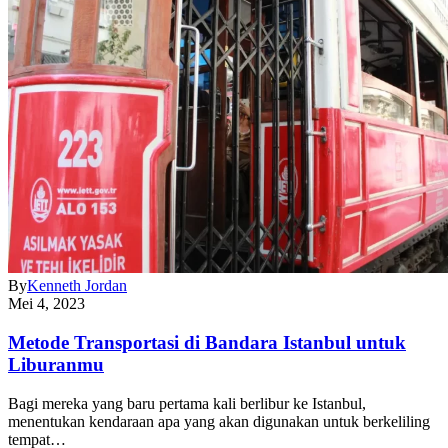
By
Kenneth Jordan
Mei 4, 2023
Metode Transportasi di Bandara Istanbul untuk
Liburanmu
Bagi mereka yang baru pertama kali berlibur ke Istanbul,
menentukan kendaraan apa yang akan digunakan untuk berkeliling
tempat…