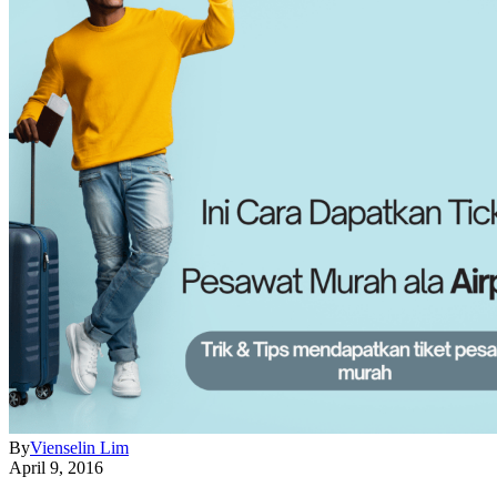
By
Vienselin Lim
April 9, 2016