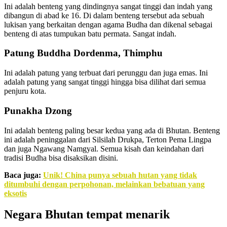
Ini adalah benteng yang dindingnya sangat tinggi dan indah yang
dibangun di abad ke 16. Di dalam benteng tersebut ada sebuah
lukisan yang berkaitan dengan agama Budha dan dikenal sebagai
benteng di atas tumpukan batu permata. Sangat indah.
Patung Buddha Dordenma, Thimphu
Ini adalah patung yang terbuat dari perunggu dan juga emas. Ini
adalah patung yang sangat tinggi hingga bisa dilihat dari semua
penjuru kota.
Punakha Dzong
Ini adalah benteng paling besar kedua yang ada di Bhutan. Benteng
ini adalah peninggalan dari Silsilah Drukpa, Terton Pema Lingpa
dan juga Ngawang Namgyal. Semua kisah dan keindahan dari
tradisi Budha bisa disaksikan disini.
Baca juga:
Unik! China punya sebuah hutan yang tidak
ditumbuhi dengan perpohonan, melainkan bebatuan yang
eksotis
Negara Bhutan tempat menarik