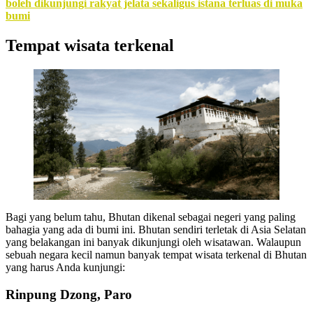
boleh dikunjungi rakyat jelata sekaligus istana terluas di muka
bumi
Tempat wisata terkenal
Bagi yang belum tahu, Bhutan dikenal sebagai negeri yang paling
bahagia yang ada di bumi ini. Bhutan sendiri terletak di Asia Selatan
yang belakangan ini banyak dikunjungi oleh wisatawan. Walaupun
sebuah negara kecil namun banyak tempat wisata terkenal di Bhutan
yang harus Anda kunjungi:
Rinpung Dzong, Paro