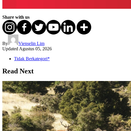
Share with us
By
Vienselin Lim
Updated
Agustus 05, 2026
Tidak Berkategori*
Read Next