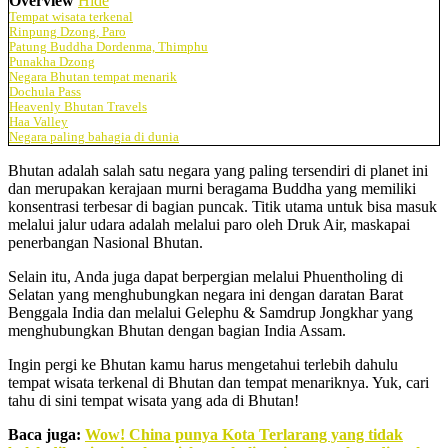
Overview
Hide
Tempat wisata terkenal
Rinpung Dzong, Paro
Patung Buddha Dordenma, Thimphu
Punakha Dzong
Negara Bhutan tempat menarik
Dochula Pass
Heavenly Bhutan Travels
Haa Valley
Negara paling bahagia di dunia
Bhutan adalah salah satu negara yang paling tersendiri di planet ini
dan merupakan kerajaan murni beragama Buddha yang memiliki
konsentrasi terbesar di bagian puncak. Titik utama untuk bisa masuk
melalui jalur udara adalah melalui paro oleh Druk Air, maskapai
penerbangan Nasional Bhutan.
Selain itu, Anda juga dapat berpergian melalui Phuentholing di
Selatan yang menghubungkan negara ini dengan daratan Barat
Benggala India dan melalui Gelephu & Samdrup Jongkhar yang
menghubungkan Bhutan dengan bagian India Assam.
Ingin pergi ke Bhutan kamu harus mengetahui terlebih dahulu
tempat wisata terkenal di Bhutan dan tempat menariknya. Yuk, cari
tahu di sini tempat wisata yang ada di Bhutan!
Baca juga:
Wow! China punya Kota Terlarang yang tidak