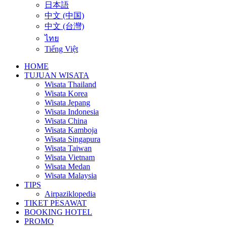
日本語
中文 (中国)
中文 (台灣)
ไทย
Tiếng Việt
HOME
TUJUAN WISATA
Wisata Thailand
Wisata Korea
Wisata Jepang
Wisata Indonesia
Wisata China
Wisata Kamboja
Wisata Singapura
Wisata Taiwan
Wisata Vietnam
Wisata Medan
Wisata Malaysia
TIPS
Airpaziklopedia
TIKET PESAWAT
BOOKING HOTEL
PROMO