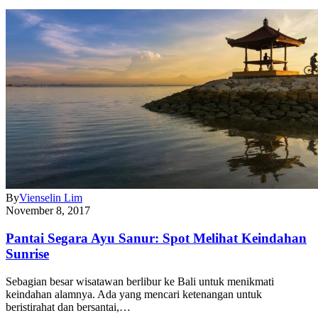
By
Vienselin Lim
November 8, 2017
Pantai Segara Ayu Sanur: Spot Melihat Keindahan
Sunrise
Sebagian besar wisatawan berlibur ke Bali untuk menikmati
keindahan alamnya. Ada yang mencari ketenangan untuk
beristirahat dan bersantai,…