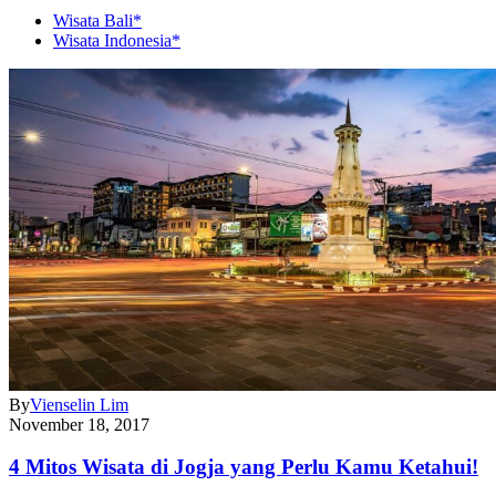
Wisata Bali*
Wisata Indonesia*
By
Vienselin Lim
November 18, 2017
4 Mitos Wisata di Jogja yang Perlu Kamu Ketahui!