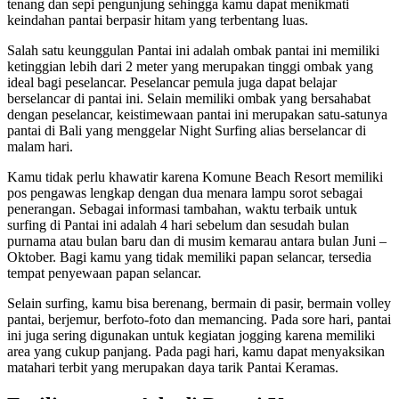
tenang dan sepi pengunjung sehingga kamu dapat menikmati
keindahan pantai berpasir hitam yang terbentang luas.
Salah satu keunggulan Pantai ini adalah ombak pantai ini memiliki
ketinggian lebih dari 2 meter yang merupakan tinggi ombak yang
ideal bagi peselancar. Peselancar pemula juga dapat belajar
berselancar di pantai ini. Selain memiliki ombak yang bersahabat
dengan peselancar, keistimewaan pantai ini merupakan satu-satunya
pantai di Bali yang menggelar Night Surfing alias berselancar di
malam hari.
Kamu tidak perlu khawatir karena Komune Beach Resort memiliki
pos pengawas lengkap dengan dua menara lampu sorot sebagai
penerangan. Sebagai informasi tambahan, waktu terbaik untuk
surfing di Pantai ini adalah 4 hari sebelum dan sesudah bulan
purnama atau bulan baru dan di musim kemarau antara bulan Juni –
Oktober. Bagi kamu yang tidak memiliki papan selancar, tersedia
tempat penyewaan papan selancar.
Selain surfing, kamu bisa berenang, bermain di pasir, bermain volley
pantai, berjemur, berfoto-foto dan memancing. Pada sore hari, pantai
ini juga sering digunakan untuk kegiatan jogging karena memiliki
area yang cukup panjang. Pada pagi hari, kamu dapat menyaksikan
matahari terbit yang merupakan daya tarik Pantai Keramas.