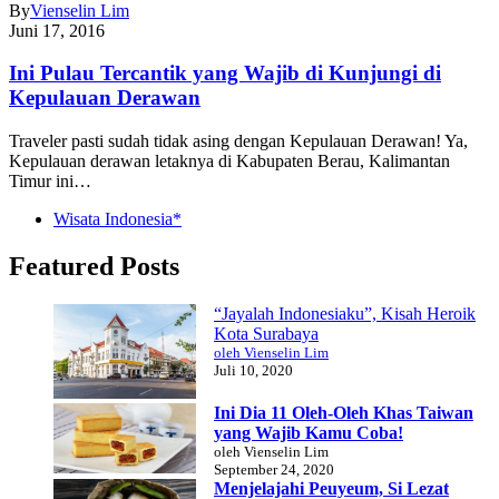
By
Vienselin Lim
Juni 17, 2016
Ini Pulau Tercantik yang Wajib di Kunjungi di
Kepulauan Derawan
Traveler pasti sudah tidak asing dengan Kepulauan Derawan! Ya,
Kepulauan derawan letaknya di Kabupaten Berau, Kalimantan
Timur ini…
Wisata Indonesia*
Featured Posts
“Jayalah Indonesiaku”, Kisah Heroik
Kota Surabaya
oleh Vienselin Lim
Juli 10, 2020
Ini Dia 11 Oleh-Oleh Khas Taiwan
yang Wajib Kamu Coba!
oleh Vienselin Lim
September 24, 2020
Menjelajahi Peuyeum, Si Lezat