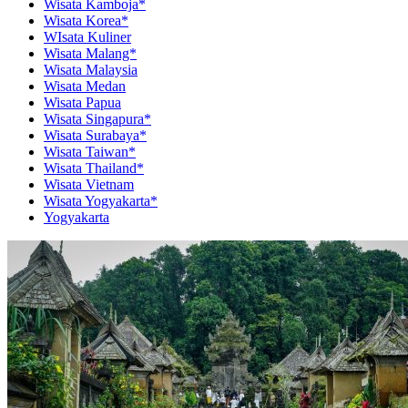
Wisata Kamboja*
Wisata Korea*
WIsata Kuliner
Wisata Malang*
Wisata Malaysia
Wisata Medan
Wisata Papua
Wisata Singapura*
Wisata Surabaya*
Wisata Taiwan*
Wisata Thailand*
Wisata Vietnam
Wisata Yogyakarta*
Yogyakarta