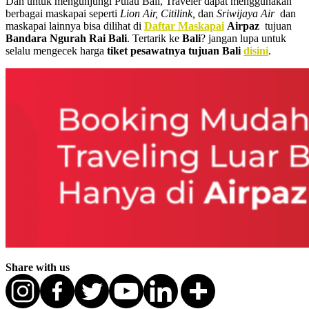
Dan untuk mengunjungi Pulau Bali, Traveler dapat menggunakan
berbagai maskapai seperti
Lion Air, Citilink,
dan
Sriwijaya Air
dan
maskapai lainnya bisa dilihat di
Daftar Maskapai
Airpaz
tujuan
Bandara Ngurah Rai Bali
. Tertarik ke
Bali
? jangan lupa untuk
selalu mengecek harga
tiket pesawatnya tujuan Bali
disini
.
Share with us