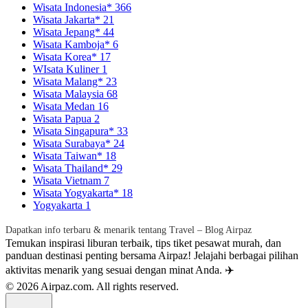
Wisata Indonesia*
366
Wisata Jakarta*
21
Wisata Jepang*
44
Wisata Kamboja*
6
Wisata Korea*
17
WIsata Kuliner
1
Wisata Malang*
23
Wisata Malaysia
68
Wisata Medan
16
Wisata Papua
2
Wisata Singapura*
33
Wisata Surabaya*
24
Wisata Taiwan*
18
Wisata Thailand*
29
Wisata Vietnam
7
Wisata Yogyakarta*
18
Yogyakarta
1
Dapatkan info terbaru & menarik tentang Travel – Blog Airpaz
Temukan inspirasi liburan terbaik, tips tiket pesawat murah, dan
panduan destinasi penting bersama Airpaz! Jelajahi berbagai pilihan
aktivitas menarik yang sesuai dengan minat Anda. ✈️
© 2026 Airpaz.com. All rights reserved.