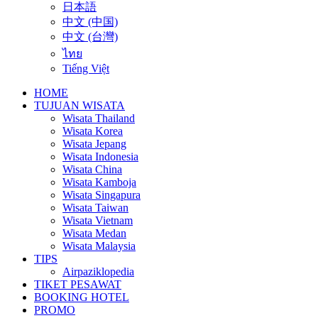
日本語
中文 (中国)
中文 (台灣)
ไทย
Tiếng Việt
HOME
TUJUAN WISATA
Wisata Thailand
Wisata Korea
Wisata Jepang
Wisata Indonesia
Wisata China
Wisata Kamboja
Wisata Singapura
Wisata Taiwan
Wisata Vietnam
Wisata Medan
Wisata Malaysia
TIPS
Airpaziklopedia
TIKET PESAWAT
BOOKING HOTEL
PROMO