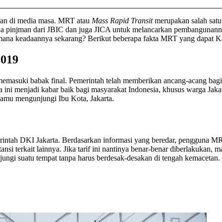
aan di media masa. MRT atau
Mass Rapid Transit
merupakan salah satu
dana pinjman dari JBIC dan juga JICA untuk melancarkan pembangunann
gaimana keadaannya sekarang? Berikut beberapa fakta MRT yang dapat 
2019
emasuki babak final. Pemerintah telah memberikan ancang-acang bag
ya ini menjadi kabar baik bagi masyarakat Indonesia, khusus warga Jak
 Kamu mengunjungi Ibu Kota, Jakarta.
erintah DKI Jakarta. Berdasarkan informasi yang beredar, pengguna MRT
nsi terkait lainnya. Jika tarif ini nantinya benar-benar diberlakukan,
jungi suatu tempat tanpa harus berdesak-desakan di tengah kemacetan.