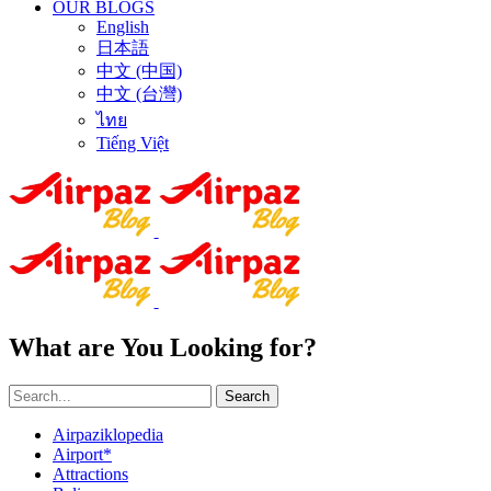
OUR BLOGS
English
日本語
中文 (中国)
中文 (台灣)
ไทย
Tiếng Việt
What are You Looking for?
Search
Airpaziklopedia
Airport*
Attractions