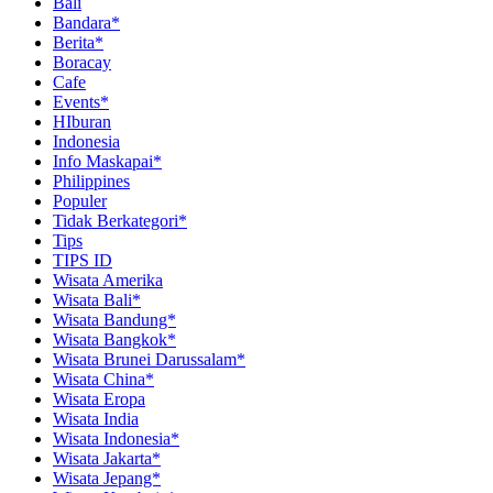
Bali
Bandara*
Berita*
Boracay
Cafe
Events*
HIburan
Indonesia
Info Maskapai*
Philippines
Populer
Tidak Berkategori*
Tips
TIPS ID
Wisata Amerika
Wisata Bali*
Wisata Bandung*
Wisata Bangkok*
Wisata Brunei Darussalam*
Wisata China*
Wisata Eropa
Wisata India
Wisata Indonesia*
Wisata Jakarta*
Wisata Jepang*