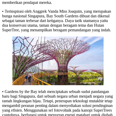
memberikan pendapat mereka.
• Terinspirasi oleh Anggrek Vanda Miss Joaquim, yang merupakan
bunga nasional Singapura, Bay South Gardens dibuat dan dikenal
sebagai taman terbesar dari ketiganya. Daya tarik utamanya yaitu
dua konservasi utama, taman dengan beragam tema dan Hutan
SuperTree, yang menampilkan beragam pemandangan yang indah.
• Gardens by the Bay telah menciptakan sebuah sudut pandangan
baru bagi Singapura, dari sebuah negara urban menjadi negara yang
ramah lingkungan hijau. Tetapi, penerapan teknologi mutakhir tetap
mengambil peranan penting dalam menyediakan solusi pendinginan
yang efisien. Menggunakan sel fotovoltaik pada kanopi SuperTrees
contohnya, berfungsi untuk menyerap energi matahari untuk diubah