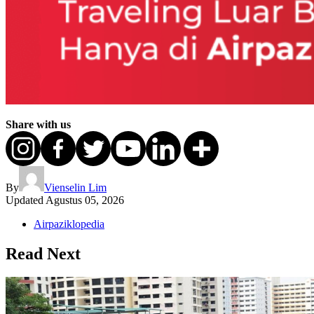
Share with us
By
Vienselin Lim
Updated
Agustus 05, 2026
Airpaziklopedia
Read Next