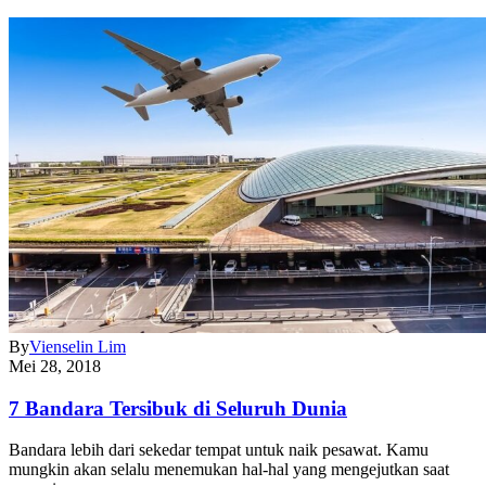
By
Vienselin Lim
Mei 28, 2018
7 Bandara Tersibuk di Seluruh Dunia
Bandara lebih dari sekedar tempat untuk naik pesawat. Kamu
mungkin akan selalu menemukan hal-hal yang mengejutkan saat