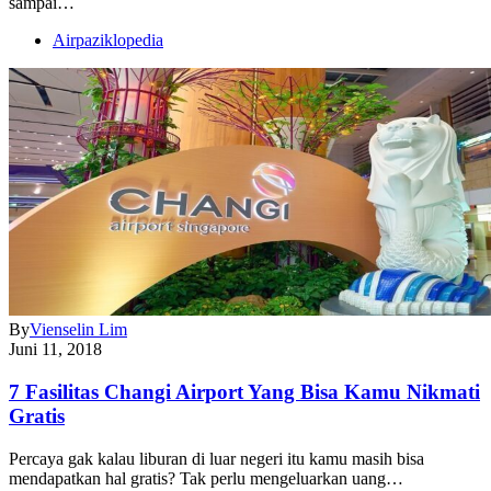
sampai…
Airpaziklopedia
By
Vienselin Lim
Juni 11, 2018
7 Fasilitas Changi Airport Yang Bisa Kamu Nikmati
Gratis
Percaya gak kalau liburan di luar negeri itu kamu masih bisa
mendapatkan hal gratis? Tak perlu mengeluarkan uang…