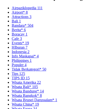
Airpaziklopedia
111
Airport*
8
Attractions
3
Bali
1
Bandara*
504
Berita*
6
Boracay
1
Cafe
3
Events*
19
HIburan
7
Indonesia
2
Info Maskapai*
4
Philippines
1
Populer
4
Tidak Berkategori*
50
Tips
125
TIPS ID
15
Wisata Amerika
22
Wisata Bali*
105
Wisata Bandung*
14
Wisata Bangkok*
8
Wisata Brunei Darussalam*
1
Wisata China*
19
Wisata Eropa
34