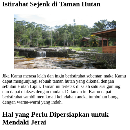
Istirahat Sejenk di Taman Hutan
Jika Kamu merasa lelah dan ingin beristirahat sebentar, maka Kamu
dapat mengunjungi sebuah taman hutan yang dikenal dengan
sebutan Hutan Lipur. Taman ini terletak di salah satu sisi gunung
dan dapat diakses dengan mudah. Di taman ini Kamu dapat
beristirahat sambil menikmati keindahan aneka tumbuhan bunga
dengan warna-warni yang indah.
Hal yang Perlu Dipersiapkan untuk
Mendaki Jerai