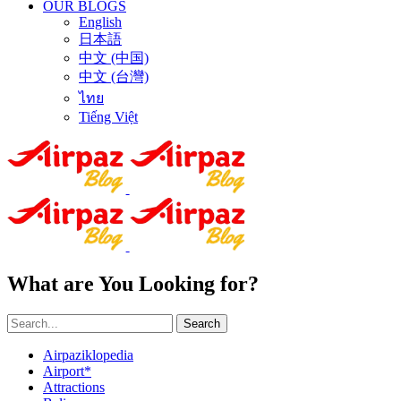
OUR BLOGS
English
日本語
中文 (中国)
中文 (台灣)
ไทย
Tiếng Việt
What are You Looking for?
Search
Airpaziklopedia
Airport*
Attractions