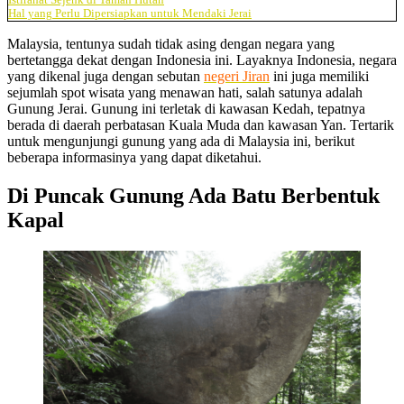
Hal yang Perlu Dipersiapkan untuk Mendaki Jerai
Malaysia, tentunya sudah tidak asing dengan negara yang
bertetangga dekat dengan Indonesia ini. Layaknya Indonesia, negara
yang dikenal juga dengan sebutan
negeri Jiran
ini juga memiliki
sejumlah spot wisata yang menawan hati, salah satunya adalah
Gunung Jerai. Gunung ini terletak di kawasan Kedah, tepatnya
berada di daerah perbatasan Kuala Muda dan kawasan Yan. Tertarik
untuk mengunjungi gunung yang ada di Malaysia ini, berikut
beberapa informasinya yang dapat diketahui.
Di Puncak Gunung Ada Batu Berbentuk
Kapal