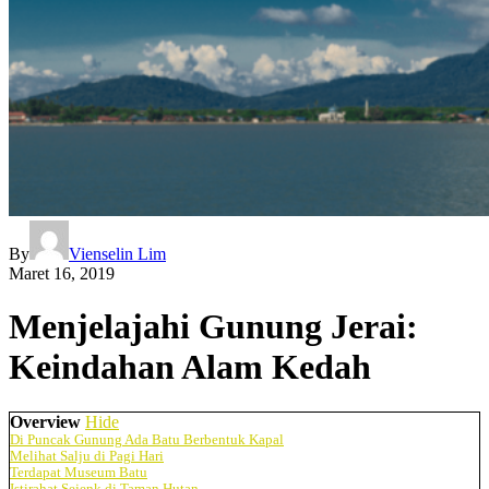
By
Vienselin Lim
Maret 16, 2019
Menjelajahi Gunung Jerai:
Keindahan Alam Kedah
Overview
Hide
Di Puncak Gunung Ada Batu Berbentuk Kapal
Melihat Salju di Pagi Hari
Terdapat Museum Batu
Istirahat Sejenk di Taman Hutan