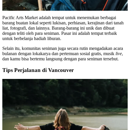
Pacific Arts Market adalah tempat untuk menemukan berbagai
barang buatan lokal seperti lukisan, perhiasan, kerajinan dari tanah
liat, fotografi, dan lainnya. Barang-barang ini unik dan dibuat
dengan teliti oleh para seniman. Pasar ini adalah tempat terbaik
untuk berbelanja hadiah liburan.
Selain itu, komunitas seniman juga secara rutin mengadakan acara
bulanan dengan lokakarya dan pertemuan sosial gratis, musik
live
,
dan kamu bisa bertemu langsung dengan para seniman tersebut.
Tips Perjalanan di Vancouver