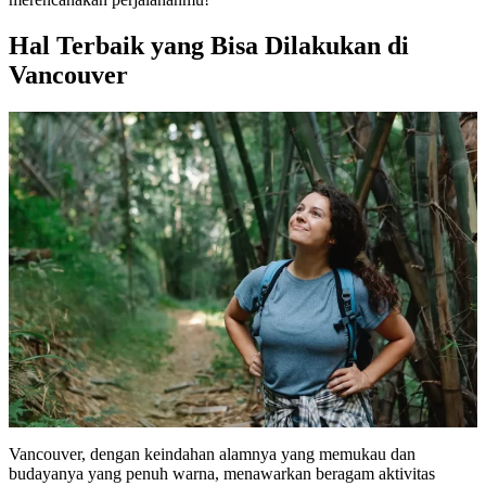
Hal Terbaik yang Bisa Dilakukan di
Vancouver
Vancouver, dengan keindahan alamnya yang memukau dan
budayanya yang penuh warna, menawarkan beragam aktivitas