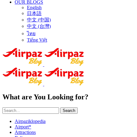
OUR BLOGS
English
日本語
中文 (中国)
中文 (台灣)
ไทย
Tiếng Việt
What are You Looking for?
Search
Airpaziklopedia
Airport*
Attractions