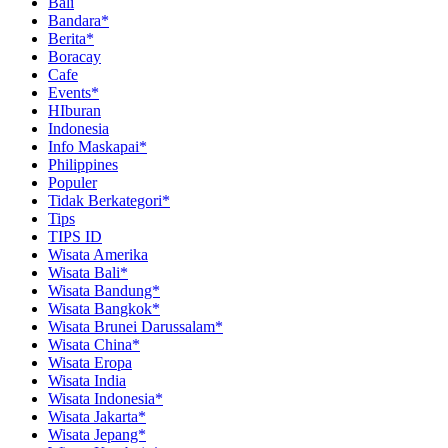
Bali
Bandara*
Berita*
Boracay
Cafe
Events*
HIburan
Indonesia
Info Maskapai*
Philippines
Populer
Tidak Berkategori*
Tips
TIPS ID
Wisata Amerika
Wisata Bali*
Wisata Bandung*
Wisata Bangkok*
Wisata Brunei Darussalam*
Wisata China*
Wisata Eropa
Wisata India
Wisata Indonesia*
Wisata Jakarta*
Wisata Jepang*