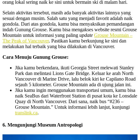
orang lokal sering naik ke sini untuk bermain ski di malam hari.
Selain aktivitas tersebut, masih ada banyak aktivitas lainnya yang
sesuai dengan musim. Salah satu yang menjadi favorit adalah naik
gondola. Dari atas gondola, kamu bisa menyaksikan pemandangan
indah Gunung Grouse. Kamu bisa mengakses website resmi Grouse
Mountain untuk informasi yang paling
update
Grouse Mountain –
The Peak of Vancouver
. Pastikan kamu berkunjung ke sini dan
melakukan hal terbaik yang bisa dilakukan di Vancouver.
Cara Menuju Gunung Grouse:
Jika kamu berkendara, ikuti Georgia Street melewati Stanley
Park dan melintasi Lions Gate Bridge. Keluar ke arah North
Vancouver di Marine Drive, lalu belok kiri ke Capilano Road
sejauh 5 kilometer. Grouse Mountain ada di ujung jalan ini.
Jika kamu ingin menggunakan transportasi umum, kamu bisa
naik SeaBus dari Waterfront Station di pusat kota ke Lonsdale
Quay di North Vancouver. Dari sana, naik bus “#236 –
Grouse Mountain.” Untuk informasi lebih lanjut, kunjungi
translink.ca
.
6. Mengunjungi Museum Antropologi