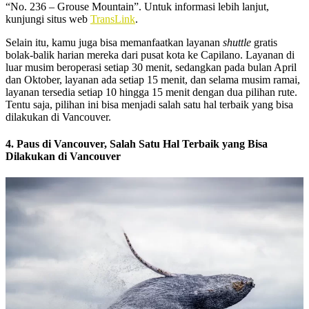
“No. 236 – Grouse Mountain”. Untuk informasi lebih lanjut,
kunjungi situs web
TransLink
.
Selain itu, kamu juga bisa memanfaatkan layanan
shuttle
gratis
bolak-balik harian mereka dari pusat kota ke Capilano. Layanan di
luar musim beroperasi setiap 30 menit, sedangkan pada bulan April
dan Oktober, layanan ada setiap 15 menit, dan selama musim ramai,
layanan tersedia setiap 10 hingga 15 menit dengan dua pilihan rute.
Tentu saja, pilihan ini bisa menjadi salah satu hal terbaik yang bisa
dilakukan di Vancouver.
4. Paus di Vancouver, Salah Satu Hal Terbaik yang Bisa
Dilakukan di Vancouver