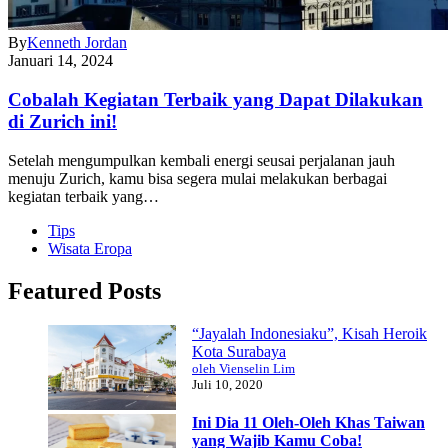
By
Kenneth Jordan
Januari 14, 2024
Cobalah Kegiatan Terbaik yang Dapat Dilakukan
di Zurich ini!
Setelah mengumpulkan kembali energi seusai perjalanan jauh
menuju Zurich, kamu bisa segera mulai melakukan berbagai
kegiatan terbaik yang…
Tips
Wisata Eropa
Featured Posts
“Jayalah Indonesiaku”, Kisah Heroik
Kota Surabaya
oleh Vienselin Lim
Juli 10, 2020
Ini Dia 11 Oleh-Oleh Khas Taiwan
yang Wajib Kamu Coba!