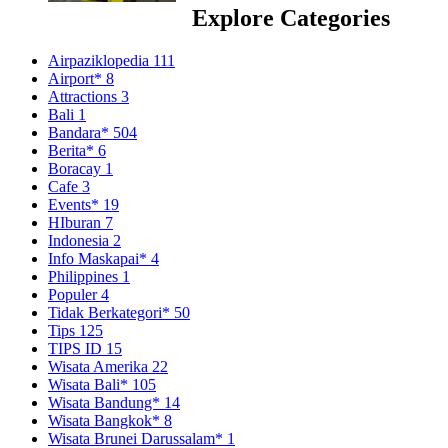
Explore Categories
Airpaziklopedia
111
Airport*
8
Attractions
3
Bali
1
Bandara*
504
Berita*
6
Boracay
1
Cafe
3
Events*
19
HIburan
7
Indonesia
2
Info Maskapai*
4
Philippines
1
Populer
4
Tidak Berkategori*
50
Tips
125
TIPS ID
15
Wisata Amerika
22
Wisata Bali*
105
Wisata Bandung*
14
Wisata Bangkok*
8
Wisata Brunei Darussalam*
1