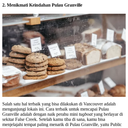
2. Menikmati Keindahan Pulau Granville
Salah satu hal terbaik yang bisa dilakukan di Vancouver adalah
mengunjungi lokais ini. Cara terbaik untuk mencapai Pulau
Granville adalah dengan naik perahu mini
tugboat
yang berlayar di
sekitar False Creek. Setelah kamu tiba di sana, kamu bisa
menjelajahi tempat paling menarik di Pulau Granville, yaitu Public