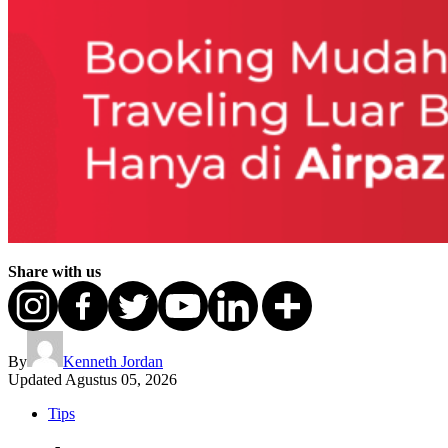
Share with us
By
Kenneth Jordan
Updated
Agustus 05, 2026
Tips