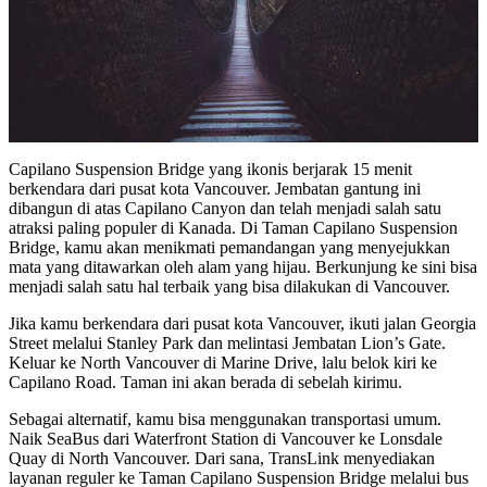
Capilano Suspension Bridge yang ikonis berjarak 15 menit
berkendara dari pusat kota Vancouver. Jembatan gantung ini
dibangun di atas Capilano Canyon dan telah menjadi salah satu
atraksi paling populer di Kanada. Di Taman Capilano Suspension
Bridge, kamu akan menikmati pemandangan yang menyejukkan
mata yang ditawarkan oleh alam yang hijau. Berkunjung ke sini bisa
menjadi salah satu hal terbaik yang bisa dilakukan di Vancouver.
Jika kamu berkendara dari pusat kota Vancouver, ikuti jalan Georgia
Street melalui Stanley Park dan melintasi Jembatan Lion’s Gate.
Keluar ke North Vancouver di Marine Drive, lalu belok kiri ke
Capilano Road. Taman ini akan berada di sebelah kirimu.
Sebagai alternatif, kamu bisa menggunakan transportasi umum.
Naik SeaBus dari Waterfront Station di Vancouver ke Lonsdale
Quay di North Vancouver. Dari sana, TransLink menyediakan
layanan reguler ke Taman Capilano Suspension Bridge melalui bus