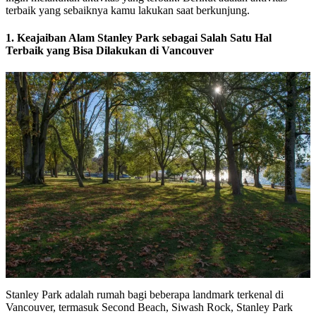
terbaik yang sebaiknya kamu lakukan saat berkunjung.
1. Keajaiban Alam Stanley Park sebagai Salah Satu Hal
Terbaik yang Bisa Dilakukan di Vancouver
Stanley Park adalah rumah bagi beberapa landmark terkenal di
Vancouver, termasuk Second Beach, Siwash Rock, Stanley Park