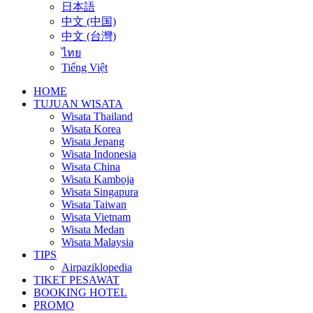
日本語
中文 (中国)
中文 (台灣)
ไทย
Tiếng Việt
HOME
TUJUAN WISATA
Wisata Thailand
Wisata Korea
Wisata Jepang
Wisata Indonesia
Wisata China
Wisata Kamboja
Wisata Singapura
Wisata Taiwan
Wisata Vietnam
Wisata Medan
Wisata Malaysia
TIPS
Airpaziklopedia
TIKET PESAWAT
BOOKING HOTEL
PROMO