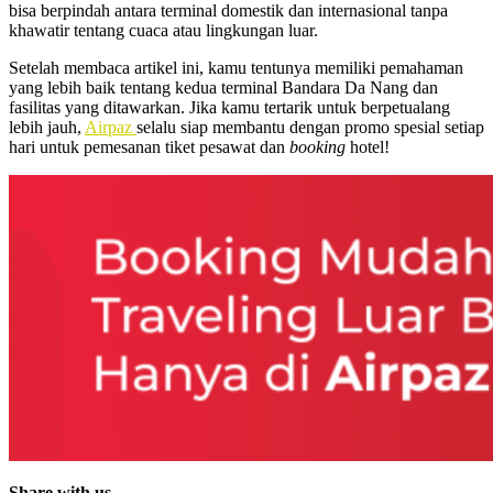
bisa berpindah antara terminal domestik dan internasional tanpa
khawatir tentang cuaca atau lingkungan luar.
Setelah membaca artikel ini, kamu tentunya memiliki pemahaman
yang lebih baik tentang kedua terminal Bandara Da Nang dan
fasilitas yang ditawarkan. Jika kamu tertarik untuk berpetualang
lebih jauh,
Airpaz
selalu siap membantu dengan promo spesial setiap
hari untuk pemesanan tiket pesawat dan
booking
hotel!
Share with us