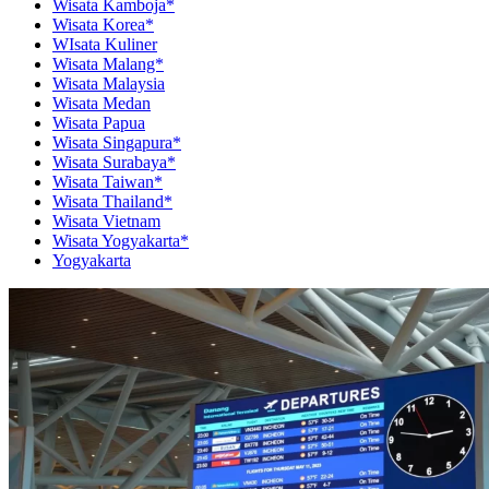
Wisata Kamboja*
Wisata Korea*
WIsata Kuliner
Wisata Malang*
Wisata Malaysia
Wisata Medan
Wisata Papua
Wisata Singapura*
Wisata Surabaya*
Wisata Taiwan*
Wisata Thailand*
Wisata Vietnam
Wisata Yogyakarta*
Yogyakarta