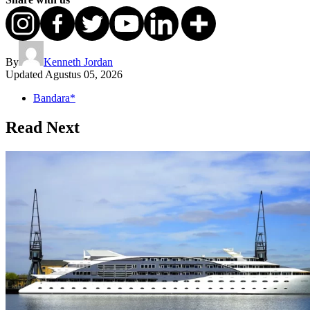
By
Kenneth Jordan
Updated
Agustus 05, 2026
Bandara*
Read Next