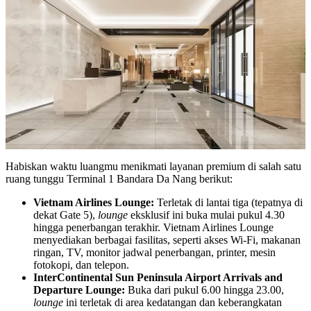
Habiskan waktu luangmu menikmati layanan premium di salah satu
ruang tunggu Terminal 1 Bandara Da Nang berikut:
Vietnam Airlines Lounge:
Terletak di lantai tiga (tepatnya di
dekat Gate 5),
lounge
eksklusif ini buka mulai pukul 4.30
hingga penerbangan terakhir. Vietnam Airlines Lounge
menyediakan berbagai fasilitas, seperti akses Wi-Fi, makanan
ringan, TV, monitor jadwal penerbangan, printer, mesin
fotokopi, dan telepon.
InterContinental Sun Peninsula Airport Arrivals and
Departure Lounge:
Buka dari pukul 6.00 hingga 23.00,
lounge
ini terletak di area kedatangan dan keberangkatan