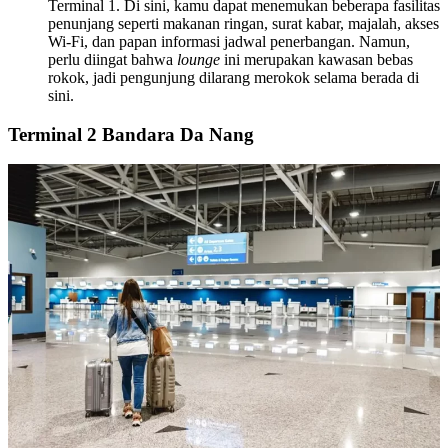
Terminal 1. Di sini, kamu dapat menemukan beberapa fasilitas
penunjang seperti makanan ringan, surat kabar, majalah, akses
Wi-Fi, dan papan informasi jadwal penerbangan. Namun,
perlu diingat bahwa
lounge
ini merupakan kawasan bebas
rokok, jadi pengunjung dilarang merokok selama berada di
sini.
Terminal 2 Bandara Da Nang