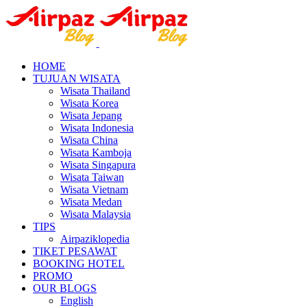
HOME
TUJUAN WISATA
Wisata Thailand
Wisata Korea
Wisata Jepang
Wisata Indonesia
Wisata China
Wisata Kamboja
Wisata Singapura
Wisata Taiwan
Wisata Vietnam
Wisata Medan
Wisata Malaysia
TIPS
Airpaziklopedia
TIKET PESAWAT
BOOKING HOTEL
PROMO
OUR BLOGS
English