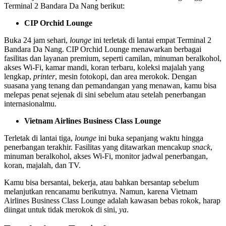
Terminal 2 Bandara Da Nang berikut:
CIP Orchid Lounge
Buka 24 jam sehari,
lounge
ini terletak di lantai empat Terminal 2
Bandara Da Nang. CIP Orchid Lounge menawarkan berbagai
fasilitas dan layanan premium, seperti camilan, minuman beralkohol,
akses Wi-Fi, kamar mandi, koran terbaru, koleksi majalah yang
lengkap,
printer
, mesin fotokopi, dan area merokok. Dengan
suasana yang tenang dan pemandangan yang menawan, kamu bisa
melepas penat sejenak di sini sebelum atau setelah penerbangan
internasionalmu.
Vietnam Airlines Business Class Lounge
Terletak di lantai tiga,
lounge
ini buka sepanjang waktu hingga
penerbangan terakhir. Fasilitas yang ditawarkan mencakup
snack
,
minuman beralkohol, akses Wi-Fi, monitor jadwal penerbangan,
koran, majalah, dan TV.
Kamu bisa bersantai, bekerja, atau bahkan bersantap sebelum
melanjutkan rencanamu berikutnya. Namun, karena Vietnam
Airlines Business Class Lounge adalah kawasan bebas rokok, harap
diingat untuk tidak merokok di sini,
ya
.