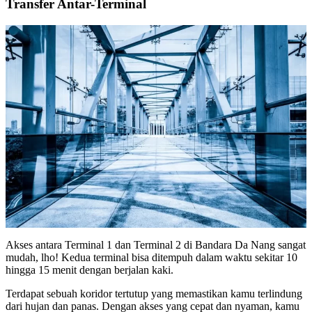
Transfer Antar-Terminal
Akses antara Terminal 1 dan Terminal 2 di Bandara Da Nang sangat
mudah, lho! Kedua terminal bisa ditempuh dalam waktu sekitar 10
hingga 15 menit dengan berjalan kaki.
Terdapat sebuah koridor tertutup yang memastikan kamu terlindung
dari hujan dan panas. Dengan akses yang cepat dan nyaman, kamu