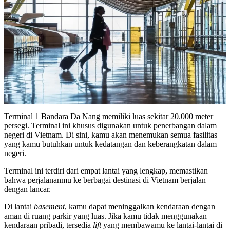
Terminal 1 Bandara Da Nang memiliki luas sekitar 20.000 meter
persegi. Terminal ini khusus digunakan untuk penerbangan dalam
negeri di Vietnam. Di sini, kamu akan menemukan semua fasilitas
yang kamu butuhkan untuk kedatangan dan keberangkatan dalam
negeri.
Terminal ini terdiri dari empat lantai yang lengkap, memastikan
bahwa perjalananmu ke berbagai destinasi di Vietnam berjalan
dengan lancar.
Di lantai
basement
, kamu dapat meninggalkan kendaraan dengan
aman di ruang parkir yang luas. Jika kamu tidak menggunakan
kendaraan pribadi, tersedia
lift
yang membawamu ke lantai-lantai di