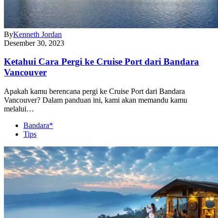
By
Kenneth Jordan
Desember 30, 2023
Ketahui Cara Pergi ke Cruise Port dari Bandara
Vancouver
Apakah kamu berencana pergi ke Cruise Port dari Bandara
Vancouver? Dalam panduan ini, kami akan memandu kamu
melalui…
Bandara*
Tips