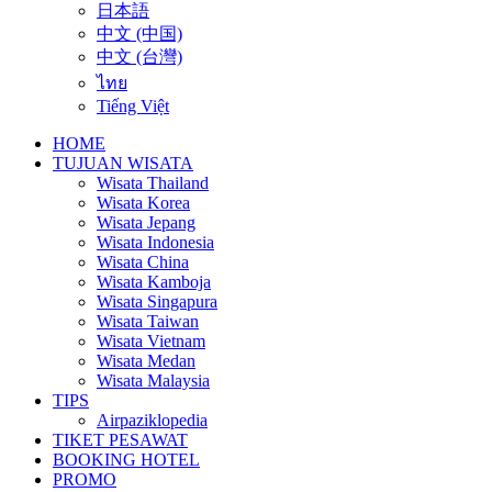
日本語
中文 (中国)
中文 (台灣)
ไทย
Tiếng Việt
HOME
TUJUAN WISATA
Wisata Thailand
Wisata Korea
Wisata Jepang
Wisata Indonesia
Wisata China
Wisata Kamboja
Wisata Singapura
Wisata Taiwan
Wisata Vietnam
Wisata Medan
Wisata Malaysia
TIPS
Airpaziklopedia
TIKET PESAWAT
BOOKING HOTEL
PROMO