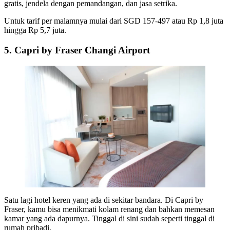
gratis, jendela dengan pemandangan, dan jasa setrika.
Untuk tarif per malamnya mulai dari SGD 157-497 atau Rp 1,8 juta
hingga Rp 5,7 juta.
5. Capri by Fraser Changi Airport
Satu lagi hotel keren yang ada di sekitar bandara. Di Capri by
Fraser, kamu bisa menikmati kolam renang dan bahkan memesan
kamar yang ada dapurnya. Tinggal di sini sudah seperti tinggal di
rumah pribadi.