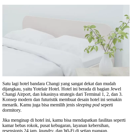
Satu lagi hotel bandara Changi yang sangat dekat dan mudah
dijangkau, yaitu Yotelair Hotel. Hotel ini berada di bagian Jewel
Changi Airport, dan lokasinya strategis dari Terminal 1, 2, dan 3.
Konsep modern dan futuristik membuat desain hotel ini semakin
menarik. Kamu juga bisa memilih jenis
sleeping pod
seperti
dormitory.
Jika menginap di hotel ini, kamu bisa mendapatkan fasilitas seperti
kamar bebas rokok, pusat kebugaran, layanan kebersihan,
resepsionis 24 jam,
laundry
, dan Wi-Fi di setiap ruangan.