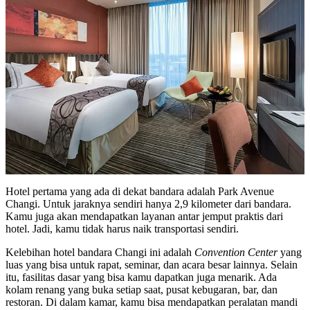
Hotel pertama yang ada di dekat bandara adalah Park Avenue
Changi. Untuk jaraknya sendiri hanya 2,9 kilometer dari bandara.
Kamu juga akan mendapatkan layanan antar jemput praktis dari
hotel. Jadi, kamu tidak harus naik transportasi sendiri.
Kelebihan hotel bandara Changi ini adalah
Convention Center
yang
luas yang bisa untuk rapat, seminar, dan acara besar lainnya. Selain
itu, fasilitas dasar yang bisa kamu dapatkan juga menarik. Ada
kolam renang yang buka setiap saat, pusat kebugaran, bar, dan
restoran. Di dalam kamar, kamu bisa mendapatkan peralatan mandi