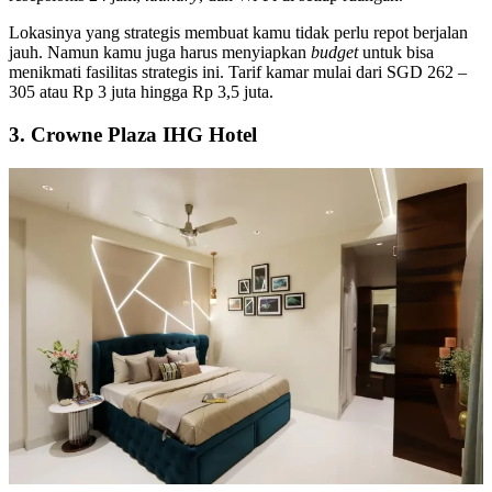
Lokasinya yang strategis membuat kamu tidak perlu repot berjalan
jauh. Namun kamu juga harus menyiapkan
budget
untuk bisa
menikmati fasilitas strategis ini. Tarif kamar mulai dari SGD 262 –
305 atau Rp 3 juta hingga Rp 3,5 juta.
3. Crowne Plaza IHG Hotel