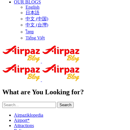
OUR BLOGS
English
日本語
中文 (中国)
中文 (台灣)
ไทย
Tiếng Việt
What are You Looking for?
Search
Airpaziklopedia
Airport*
Attractions