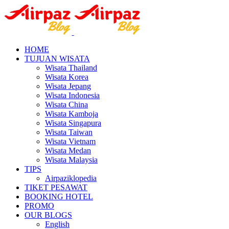
HOME
TUJUAN WISATA
Wisata Thailand
Wisata Korea
Wisata Jepang
Wisata Indonesia
Wisata China
Wisata Kamboja
Wisata Singapura
Wisata Taiwan
Wisata Vietnam
Wisata Medan
Wisata Malaysia
TIPS
Airpaziklopedia
TIKET PESAWAT
BOOKING HOTEL
PROMO
OUR BLOGS
English