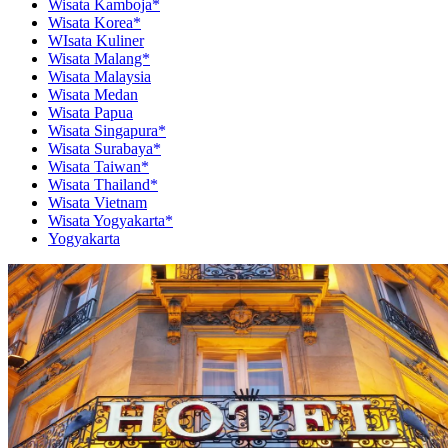
Wisata Kamboja*
Wisata Korea*
WIsata Kuliner
Wisata Malang*
Wisata Malaysia
Wisata Medan
Wisata Papua
Wisata Singapura*
Wisata Surabaya*
Wisata Taiwan*
Wisata Thailand*
Wisata Vietnam
Wisata Yogyakarta*
Yogyakarta