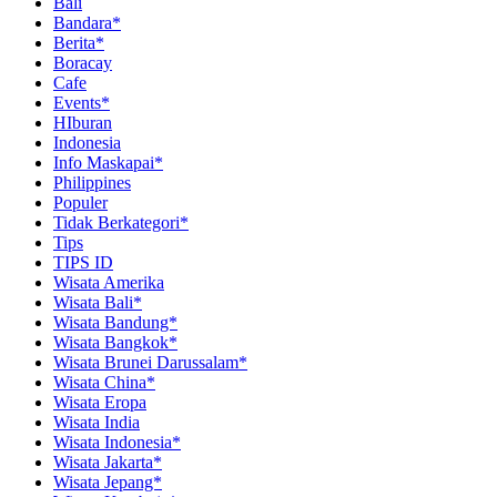
Bali
Bandara*
Berita*
Boracay
Cafe
Events*
HIburan
Indonesia
Info Maskapai*
Philippines
Populer
Tidak Berkategori*
Tips
TIPS ID
Wisata Amerika
Wisata Bali*
Wisata Bandung*
Wisata Bangkok*
Wisata Brunei Darussalam*
Wisata China*
Wisata Eropa
Wisata India
Wisata Indonesia*
Wisata Jakarta*
Wisata Jepang*