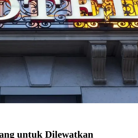
yang untuk Dilewatkan