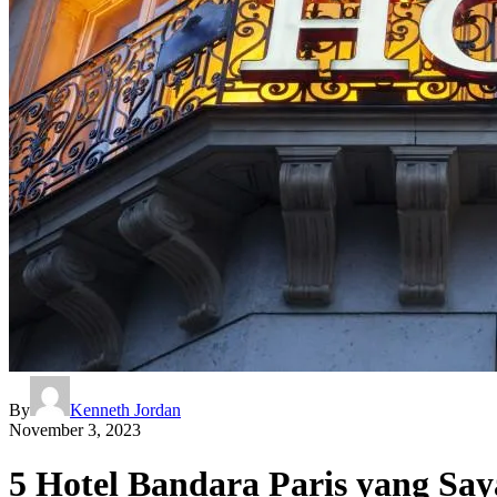
By
Kenneth Jordan
November 3, 2023
5 Hotel Bandara Paris yang Sa