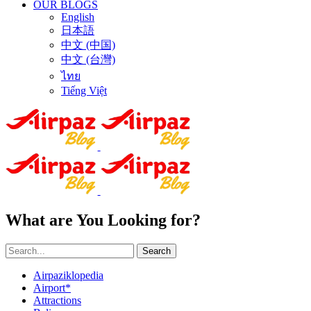
OUR BLOGS
English
日本語
中文 (中国)
中文 (台灣)
ไทย
Tiếng Việt
What are You Looking for?
Search
Airpaziklopedia
Airport*
Attractions