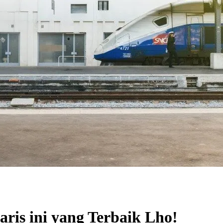
ris ini yang Terbaik Lho!