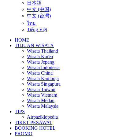
日本語
中文 (中国)
中文 (台灣)
ไทย
Tiếng Việt
HOME
TUJUAN WISATA
Wisata Thailand
Wisata Korea
Wisata Jepang
Wisata Indonesia
Wisata China
Wisata Kamboja
Wisata Singapura
Wisata Taiwan
Wisata Vietnam
Wisata Medan
Wisata Malaysia
TIPS
Airpaziklopedia
TIKET PESAWAT
BOOKING HOTEL
PROMO