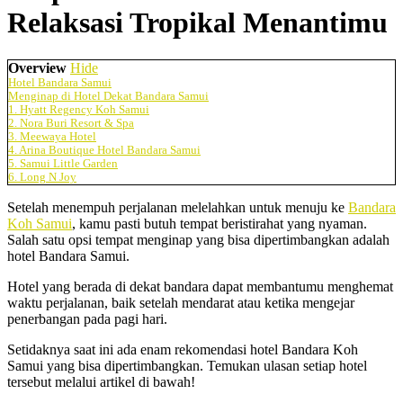
Relaksasi Tropikal Menantimu
Overview
Hide
Hotel Bandara Samui
Menginap di Hotel Dekat Bandara Samui
1. Hyatt Regency Koh Samui
2. Nora Buri Resort & Spa
3. Meewaya Hotel
4. Arina Boutique Hotel Bandara Samui
5. Samui Little Garden
6. Long N Joy
Setelah menempuh perjalanan melelahkan untuk menuju ke
Bandara
Koh Samui
, kamu pasti butuh tempat beristirahat yang nyaman.
Salah satu opsi tempat menginap yang bisa dipertimbangkan adalah
hotel Bandara Samui.
Hotel yang berada di dekat bandara dapat membantumu menghemat
waktu perjalanan, baik setelah mendarat atau ketika mengejar
penerbangan pada pagi hari.
Setidaknya saat ini ada enam rekomendasi hotel Bandara Koh
Samui yang bisa dipertimbangkan. Temukan ulasan setiap hotel
tersebut melalui artikel di bawah!