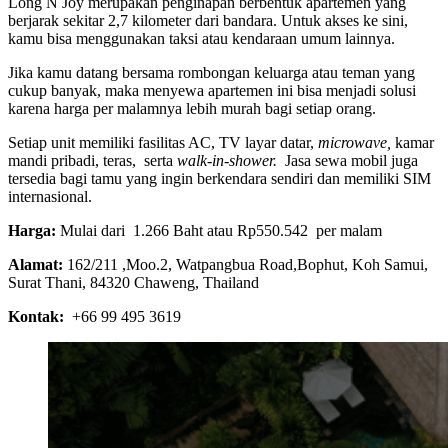
Long N Joy merupakan penginapan berbentuk apartemen yang
berjarak sekitar 2,7 kilometer dari bandara. Untuk akses ke sini,
kamu bisa menggunakan taksi atau kendaraan umum lainnya.
Jika kamu datang bersama rombongan keluarga atau teman yang
cukup banyak, maka menyewa apartemen ini bisa menjadi solusi
karena harga per malamnya lebih murah bagi setiap orang.
Setiap unit memiliki fasilitas AC, TV layar datar,
microwave,
kamar
mandi pribadi, teras, serta
walk-in-shower.
Jasa sewa mobil juga
tersedia bagi tamu yang ingin berkendara sendiri dan memiliki SIM
internasional.
Harga:
Mulai dari 1.266 Baht atau Rp550.542 per malam
Alamat:
162/211 ,Moo.2, Watpangbua Road,Bophut, Koh Samui,
Surat Thani, 84320 Chaweng, Thailand
Kontak:
+66 99 495 3619