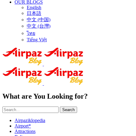
OUR BLOGS
English
日本語
中文 (中国)
中文 (台灣)
ไทย
Tiếng Việt
What are You Looking for?
Search
Airpaziklopedia
Airport*
Attractions