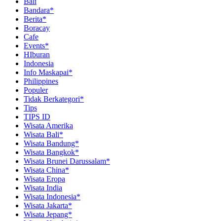
Bali
Bandara*
Berita*
Boracay
Cafe
Events*
HIburan
Indonesia
Info Maskapai*
Philippines
Populer
Tidak Berkategori*
Tips
TIPS ID
Wisata Amerika
Wisata Bali*
Wisata Bandung*
Wisata Bangkok*
Wisata Brunei Darussalam*
Wisata China*
Wisata Eropa
Wisata India
Wisata Indonesia*
Wisata Jakarta*
Wisata Jepang*