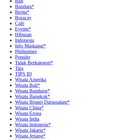
Bali
Bandara*
Berita*
Boracay
Cafe
Events*
HIburan
Indonesia
Info Maskapai*
Philippines
Populer
Tidak Berkategori*
Tips
TIPS ID
Wisata Amerika
Wisata Bali*
Wisata Bandung*
Wisata Bangkok*
Wisata Brunei Darussalam*
Wisata China*
Wisata Eropa
Wisata India
Wisata Indonesia*
Wisata Jakarta*
Wisata Jepang*