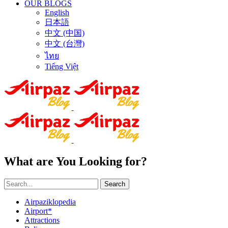
OUR BLOGS
English
日本語
中文 (中国)
中文 (台灣)
ไทย
Tiếng Việt
What are You Looking for?
Search
Airpaziklopedia
Airport*
Attractions