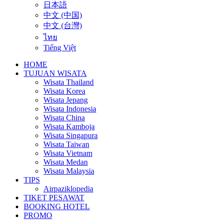
日本語
中文 (中国)
中文 (台灣)
ไทย
Tiếng Việt
HOME
TUJUAN WISATA
Wisata Thailand
Wisata Korea
Wisata Jepang
Wisata Indonesia
Wisata China
Wisata Kamboja
Wisata Singapura
Wisata Taiwan
Wisata Vietnam
Wisata Medan
Wisata Malaysia
TIPS
Airpaziklopedia
TIKET PESAWAT
BOOKING HOTEL
PROMO