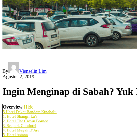
By
Vienselin Lim
Agustus 2, 2019
Ingin Menginap di Sabah? Yuk 
Overview
Hide
5 Hotel Dekat Bandara Kinabalu
1. Hotel Shangri La’s
2. Hotel The Crown Borneo
3. Seapark Condotel
4. Hotel Megah D’Aru
5. Hotel Asiana