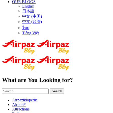
OUR BLOGS
English
日本語
中文 (中国)
中文 (台灣)
ไทย
Tiếng Việt
What are You Looking for?
Search
Airpaziklopedia
Airport*
Attractions