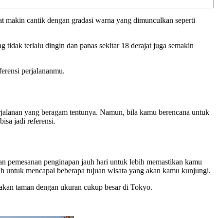
at makin cantik dengan gradasi warna yang dimunculkan seperti
idak terlalu dingin dan panas sekitar 18 derajat juga semakin
ferensi perjalananmu.
erjalanan yang beragam tentunya. Namun, bila kamu berencana untuk
isa jadi referensi.
kan pemesanan penginapan jauh hari untuk lebih memastikan kamu
h untuk mencapai beberapa tujuan wisata yang akan kamu kunjungi.
akan taman dengan ukuran cukup besar di Tokyo.