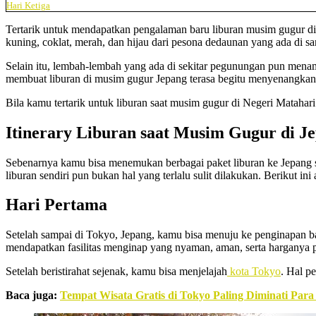
Hari Ketiga
Tertarik untuk mendapatkan pengalaman baru liburan musim gugur di 
kuning, coklat, merah, dan hijau dari pesona dedaunan yang ada di sa
Selain itu, lembah-lembah yang ada di sekitar pegunungan pun menam
membuat liburan di musim gugur Jepang terasa begitu menyenangkan
Bila kamu tertarik untuk liburan saat musim gugur di Negeri Matahar
Itinerary Liburan saat Musim Gugur di J
Sebenarnya kamu bisa menemukan berbagai paket liburan ke Jepang s
liburan sendiri pun bukan hal yang terlalu sulit dilakukan. Berikut ini
Hari Pertama
Setelah sampai di Tokyo, Jepang, kamu bisa menuju ke penginapan b
mendapatkan fasilitas menginap yang nyaman, aman, serta harganya
Setelah beristirahat sejenak, kamu bisa menjelajah
kota Tokyo
. Hal p
Baca juga:
Tempat Wisata Gratis di Tokyo Paling Diminati Par