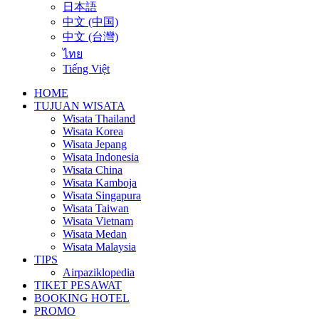
日本語
中文 (中国)
中文 (台灣)
ไทย
Tiếng Việt
HOME
TUJUAN WISATA
Wisata Thailand
Wisata Korea
Wisata Jepang
Wisata Indonesia
Wisata China
Wisata Kamboja
Wisata Singapura
Wisata Taiwan
Wisata Vietnam
Wisata Medan
Wisata Malaysia
TIPS
Airpaziklopedia
TIKET PESAWAT
BOOKING HOTEL
PROMO