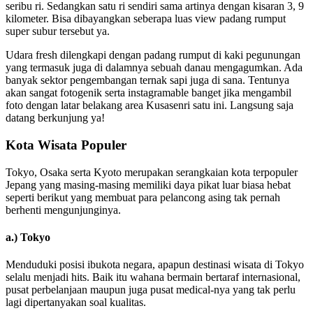
seribu ri. Sedangkan satu ri sendiri sama artinya dengan kisaran 3, 9
kilometer. Bisa dibayangkan seberapa luas view padang rumput
super subur tersebut ya.
Udara fresh dilengkapi dengan padang rumput di kaki pegunungan
yang termasuk juga di dalamnya sebuah danau mengagumkan. Ada
banyak sektor pengembangan ternak sapi juga di sana. Tentunya
akan sangat fotogenik serta instagramable banget jika mengambil
foto dengan latar belakang area Kusasenri satu ini. Langsung saja
datang berkunjung ya!
Kota Wisata Populer
Tokyo, Osaka serta Kyoto merupakan serangkaian kota terpopuler
Jepang yang masing-masing memiliki daya pikat luar biasa hebat
seperti berikut yang membuat para pelancong asing tak pernah
berhenti mengunjunginya.
a.) Tokyo
Menduduki posisi ibukota negara, apapun destinasi wisata di Tokyo
selalu menjadi hits. Baik itu wahana bermain bertaraf internasional,
pusat perbelanjaan maupun juga pusat medical-nya yang tak perlu
lagi dipertanyakan soal kualitas.