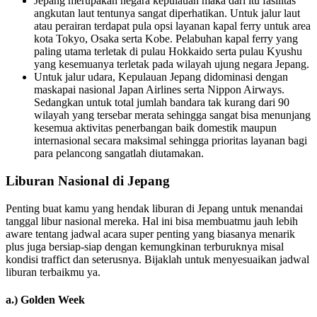
Jepang merupakan negara kepulauan maka dari itu fasilitas
angkutan laut tentunya sangat diperhatikan. Untuk jalur laut
atau perairan terdapat pula opsi layanan kapal ferry untuk area
kota Tokyo, Osaka serta Kobe. Pelabuhan kapal ferry yang
paling utama terletak di pulau Hokkaido serta pulau Kyushu
yang kesemuanya terletak pada wilayah ujung negara Jepang.
Untuk jalur udara, Kepulauan Jepang didominasi dengan
maskapai nasional Japan Airlines serta Nippon Airways.
Sedangkan untuk total jumlah bandara tak kurang dari 90
wilayah yang tersebar merata sehingga sangat bisa menunjang
kesemua aktivitas penerbangan baik domestik maupun
internasional secara maksimal sehingga prioritas layanan bagi
para pelancong sangatlah diutamakan.
Liburan Nasional di Jepang
Penting buat kamu yang hendak liburan di Jepang untuk menandai
tanggal libur nasional mereka. Hal ini bisa membuatmu jauh lebih
aware tentang jadwal acara super penting yang biasanya menarik
plus juga bersiap-siap dengan kemungkinan terburuknya misal
kondisi traffict dan seterusnya. Bijaklah untuk menyesuaikan jadwal
liburan terbaikmu ya.
a.)
Golden Week