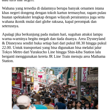
Wahana yang tersedia di dalamnya berupa banyak ornamen istana
khas negeri dongeng dengan tokoh kartun termasyhur, ragam pulau
buatan spektakuler lengkap dengan wilayah perairannya juga serta
wahana ikonik mulai dari globe raksasa, kapal perompak dan
seterusnya.
Apalagi jika berkunjung pada malam hari, suguhan atraksi lampu
warna-warninya begitu megah dan tiada duanya. Area Dysneyland
& Disneysea sendiri buka setiap hari dari pukul 08.30 hingga pukul
22.00. Untuk transportasi yang bisa digunakan bisa melalui jalur
Tokyo Metro dari Yurakucho Line hingga Shin-kiba Station lalu
berganti menggunakan kereta JR Line Train menuju area Maihama
Station.