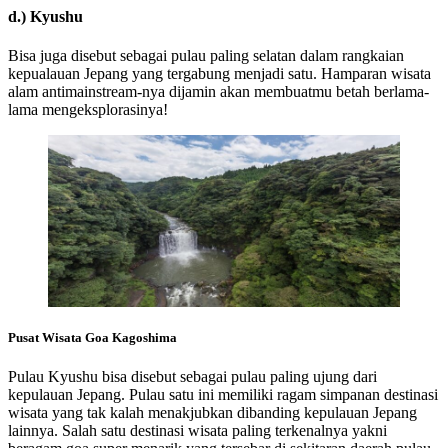
d.)
Kyushu
Bisa juga disebut sebagai pulau paling selatan dalam rangkaian
kepualauan Jepang yang tergabung menjadi satu. Hamparan wisata
alam antimainstream-nya dijamin akan membuatmu betah berlama-
lama mengeksplorasinya!
Pusat Wisata Goa Kagoshima
Pulau Kyushu bisa disebut sebagai pulau paling ujung dari
kepulauan Jepang. Pulau satu ini memiliki ragam simpanan destinasi
wisata yang tak kalah menakjubkan dibanding kepulauan Jepang
lainnya. Salah satu destinasi wisata paling terkenalnya yakni