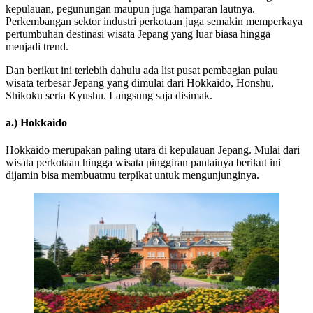
kepulauan, pegunungan maupun juga hamparan lautnya.
Perkembangan sektor industri perkotaan juga semakin memperkaya
pertumbuhan destinasi wisata Jepang yang luar biasa hingga
menjadi trend.
Dan berikut ini terlebih dahulu ada list pusat pembagian pulau
wisata terbesar Jepang yang dimulai dari Hokkaido, Honshu,
Shikoku serta Kyushu. Langsung saja disimak.
a.)
Hokkaido
Hokkaido merupakan paling utara di kepulauan Jepang. Mulai dari
wisata perkotaan hingga wisata pinggiran pantainya berikut ini
dijamin bisa membuatmu terpikat untuk mengunjunginya.