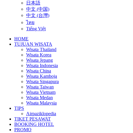
日本語
中文 (中国)
中文 (台灣)
ไทย
Tiếng Việt
HOME
TUJUAN WISATA
Wisata Thailand
Wisata Korea
Wisata Jepang
Wisata Indonesia
Wisata China
Wisata Kamboja
Wisata Singapura
Wisata Taiwan
Wisata Vietnam
Wisata Medan
Wisata Malaysia
TIPS
Airpaziklopedia
TIKET PESAWAT
BOOKING HOTEL
PROMO