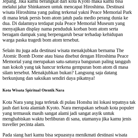
Jepang. Jika kamu berangkat dari kota Kyoto maka kamu bisa
melalui jalur Shinkansen untuk mencapai Hiroshima. Destinasi
wisata Hiroshima yang paling terkenal yakni Peace Memorial Park
di mana letak persis bom atom jatuh pada medio perang dunia ke
dua. Di dalamnya terdapat pula Peace Memorial Museum yang
menyajikan display nama penduduk korban bom atom serta
beragam dampak yang berpengaruh besar terhadap kehidupan
warga paska tragedi bom atom tersebut.
Selain itu juga ada destinasi wisata menakjubkan bernama The
Atomic Bomb Dome atau biasa disebut dengan Hiroshima Peace
Memorial yang merupakan satu-satunya bangunan paling tangguh
nan kokoh yang tak hancur terkena gempuran bom atom di masa
silam tersebut. Menakjubkan bukan? Langsung saja datang
berkunjung dan saksikan sendiri daya pikatnya!
Kota Wisata Spiritual Otentik Nara
Kota Nara yang juga terletak di pulau Honshu ini lokasi tepatnya tak
jauh dari kota alamiah Kyoto. Nara merupakan sebuah kota populer
yang termasuk masih sangat alami jadi sangat asyik untuk
menghabiskan waktu berliburan di sana, utamanya jika kamu jenis
traveller pecinta alam.
Pada siang hari kamu bisa sepuasnya menikmati destinasi wisata