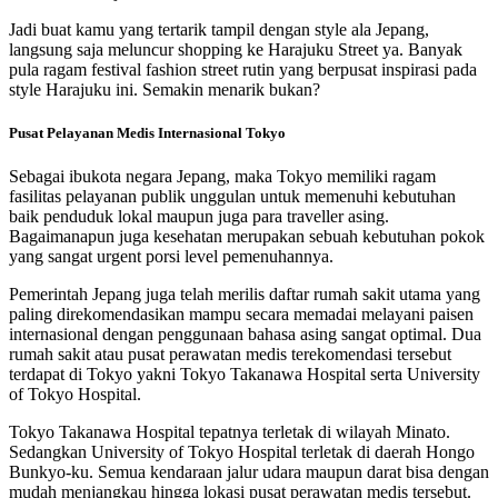
Jadi buat kamu yang tertarik tampil dengan style ala Jepang,
langsung saja meluncur shopping ke Harajuku Street ya. Banyak
pula ragam festival fashion street rutin yang berpusat inspirasi pada
style Harajuku ini. Semakin menarik bukan?
Pusat Pelayanan Medis Internasional Tokyo
Sebagai ibukota negara Jepang, maka Tokyo memiliki ragam
fasilitas pelayanan publik unggulan untuk memenuhi kebutuhan
baik penduduk lokal maupun juga para traveller asing.
Bagaimanapun juga kesehatan merupakan sebuah kebutuhan pokok
yang sangat urgent porsi level pemenuhannya.
Pemerintah Jepang juga telah merilis daftar rumah sakit utama yang
paling direkomendasikan mampu secara memadai melayani paisen
internasional dengan penggunaan bahasa asing sangat optimal. Dua
rumah sakit atau pusat perawatan medis terekomendasi tersebut
terdapat di Tokyo yakni Tokyo Takanawa Hospital serta University
of Tokyo Hospital.
Tokyo Takanawa Hospital tepatnya terletak di wilayah Minato.
Sedangkan University of Tokyo Hospital terletak di daerah Hongo
Bunkyo-ku. Semua kendaraan jalur udara maupun darat bisa dengan
mudah menjangkau hingga lokasi pusat perawatan medis tersebut.