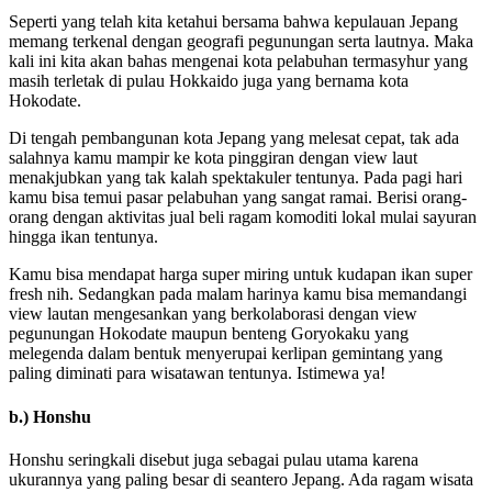
Seperti yang telah kita ketahui bersama bahwa kepulauan Jepang
memang terkenal dengan geografi pegunungan serta lautnya. Maka
kali ini kita akan bahas mengenai kota pelabuhan termasyhur yang
masih terletak di pulau Hokkaido juga yang bernama kota
Hokodate.
Di tengah pembangunan kota Jepang yang melesat cepat, tak ada
salahnya kamu mampir ke kota pinggiran dengan view laut
menakjubkan yang tak kalah spektakuler tentunya. Pada pagi hari
kamu bisa temui pasar pelabuhan yang sangat ramai. Berisi orang-
orang dengan aktivitas jual beli ragam komoditi lokal mulai sayuran
hingga ikan tentunya.
Kamu bisa mendapat harga super miring untuk kudapan ikan super
fresh nih. Sedangkan pada malam harinya kamu bisa memandangi
view lautan mengesankan yang berkolaborasi dengan view
pegunungan Hokodate maupun benteng Goryokaku yang
melegenda dalam bentuk menyerupai kerlipan gemintang yang
paling diminati para wisatawan tentunya. Istimewa ya!
b.)
Honshu
Honshu seringkali disebut juga sebagai pulau utama karena
ukurannya yang paling besar di seantero Jepang. Ada ragam wisata