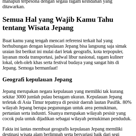
manapun terpesona dengan segala ragam keindahan yang
ditawarkan.
Semua Hal yang Wajib Kamu Tahu
tentang Wisata Jepang
Buat kamu yang tengah mencari referensi terkait hal yang
berhubungan dengan kepulauan Jepang bisa langsung saja simak
uraian list berikut ini mulai dari letak geografis, kota terpopuler,
layanan moda transportasi, jadwal libur nasional, ragam kuliner
lokal, oleh-oleh khas serta festival budaya yang sangat hits di
Jepang. Semoga bermanfaat!
Geografi kepulauan Jepang
Jepang merupakan negara kepulauan yang memiliki tak kurang
sekitar 3000 jumlah pulau beragam ukuran. Kepulauan Jepang
terletak di Asia Timur tepatnya di pesisir daerah lautan Pasifik. 80%
wilayah Jepang berupa pegunungan untuk area pemukiman,
pertanian serta industri. Sisanya merupakan wilayah pesisir yang
cocok pula untuk dijadikan sebagai wilayah pemukiman penduduk.
Fakta ini lantas membuat geografis kepulauan Jepang memiliki
destinasi wisata alam berlimpah serta bervariasi baik dari segi