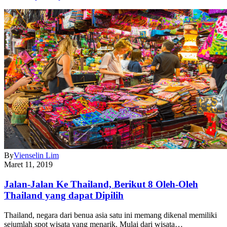
By
Vienselin Lim
Maret 11, 2019
Jalan-Jalan Ke Thailand, Berikut 8 Oleh-Oleh
Thailand yang dapat Dipilih
Thailand, negara dari benua asia satu ini memang dikenal memiliki
sejumlah spot wisata yang menarik. Mulai dari wisata…