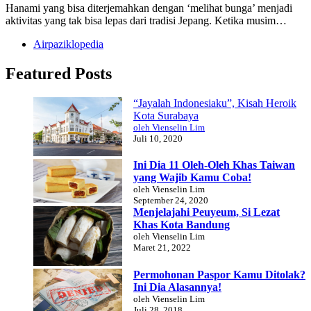
Hanami yang bisa diterjemahkan dengan ‘melihat bunga’ menjadi
aktivitas yang tak bisa lepas dari tradisi Jepang. Ketika musim…
Airpaziklopedia
Featured Posts
“Jayalah Indonesiaku”, Kisah Heroik
Kota Surabaya
oleh Vienselin Lim
Juli 10, 2020
Ini Dia 11 Oleh-Oleh Khas Taiwan
yang Wajib Kamu Coba!
oleh Vienselin Lim
September 24, 2020
Menjelajahi Peuyeum, Si Lezat
Khas Kota Bandung
oleh Vienselin Lim
Maret 21, 2022
Permohonan Paspor Kamu Ditolak?
Ini Dia Alasannya!
oleh Vienselin Lim
Juli 28, 2018