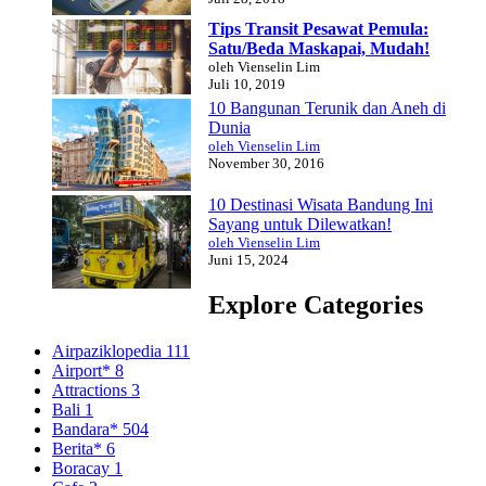
Tips Transit Pesawat Pemula:
Satu/Beda Maskapai, Mudah!
oleh Vienselin Lim
Juli 10, 2019
10 Bangunan Terunik dan Aneh di
Dunia
oleh Vienselin Lim
November 30, 2016
10 Destinasi Wisata Bandung Ini
Sayang untuk Dilewatkan!
oleh Vienselin Lim
Juni 15, 2024
Explore Categories
Airpaziklopedia
111
Airport*
8
Attractions
3
Bali
1
Bandara*
504
Berita*
6
Boracay
1