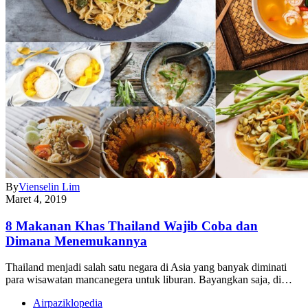
By
Vienselin Lim
Maret 4, 2019
8 Makanan Khas Thailand Wajib Coba dan
Dimana Menemukannya
Thailand menjadi salah satu negara di Asia yang banyak diminati
para wisawatan mancanegera untuk liburan. Bayangkan saja, di…
Airpaziklopedia