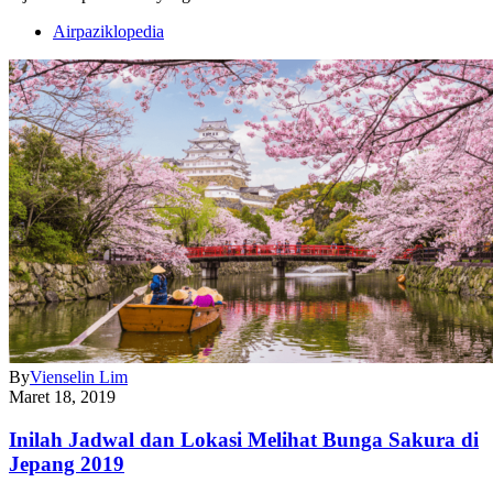
Airpaziklopedia
By
Vienselin Lim
Maret 18, 2019
Inilah Jadwal dan Lokasi Melihat Bunga Sakura di
Jepang 2019