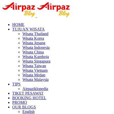
HOME
TUJUAN WISATA
Wisata Thailand
Wisata Korea
Wisata Jepang
Wisata Indonesia
Wisata China
Wisata Kamboja
Wisata Singapura
Wisata Taiwan
Wisata Vietnam
Wisata Medan
Wisata Malaysia
TIPS
Airpaziklopedia
TIKET PESAWAT
BOOKING HOTEL
PROMO
OUR BLOGS
English