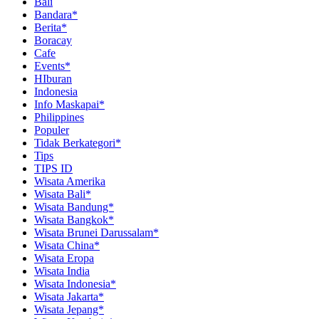
Bali
Bandara*
Berita*
Boracay
Cafe
Events*
HIburan
Indonesia
Info Maskapai*
Philippines
Populer
Tidak Berkategori*
Tips
TIPS ID
Wisata Amerika
Wisata Bali*
Wisata Bandung*
Wisata Bangkok*
Wisata Brunei Darussalam*
Wisata China*
Wisata Eropa
Wisata India
Wisata Indonesia*
Wisata Jakarta*
Wisata Jepang*