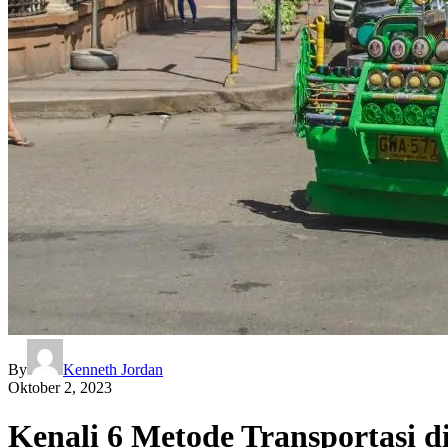
By
Kenneth Jordan
Oktober 2, 2023
Kenali 6 Metode Transportasi d