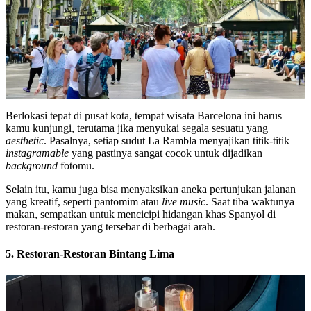
Berlokasi tepat di pusat kota, tempat wisata Barcelona ini harus
kamu kunjungi, terutama jika menyukai segala sesuatu yang
aesthetic
. Pasalnya, setiap sudut La Rambla menyajikan titik-titik
instagramable
yang pastinya sangat cocok untuk dijadikan
background
fotomu.
Selain itu, kamu juga bisa menyaksikan aneka pertunjukan jalanan
yang kreatif, seperti pantomim atau
live music
. Saat tiba waktunya
makan, sempatkan untuk mencicipi hidangan khas Spanyol di
restoran-restoran yang tersebar di berbagai arah.
5. Restoran-Restoran Bintang Lima