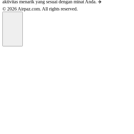
aktivitas menarik yang sesuai dengan minat Anda. ✈️
© 2026 Airpaz.com. All rights reserved.