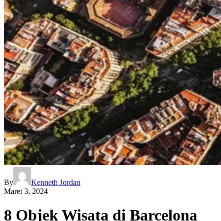
By
Kenneth Jordan
Maret 3, 2024
8 Objek Wisata di Barcelona