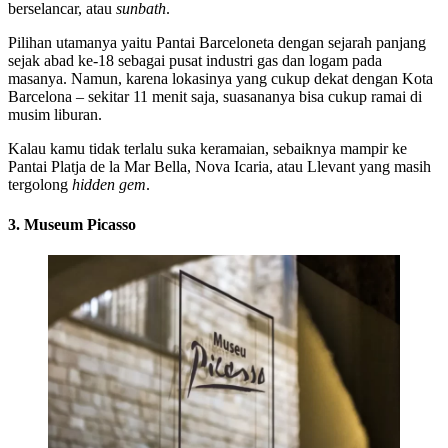
berselancar, atau
sunbath
.
Pilihan utamanya yaitu Pantai Barceloneta dengan sejarah panjang
sejak abad ke-18 sebagai pusat industri gas dan logam pada
masanya. Namun, karena lokasinya yang cukup dekat dengan Kota
Barcelona – sekitar 11 menit saja, suasananya bisa cukup ramai di
musim liburan.
Kalau kamu tidak terlalu suka keramaian, sebaiknya mampir ke
Pantai Platja de la Mar Bella, Nova Icaria, atau Llevant yang masih
tergolong
hidden gem
.
3. Museum Picasso