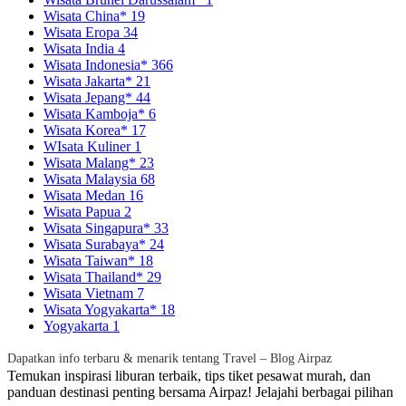
Wisata China*
19
Wisata Eropa
34
Wisata India
4
Wisata Indonesia*
366
Wisata Jakarta*
21
Wisata Jepang*
44
Wisata Kamboja*
6
Wisata Korea*
17
WIsata Kuliner
1
Wisata Malang*
23
Wisata Malaysia
68
Wisata Medan
16
Wisata Papua
2
Wisata Singapura*
33
Wisata Surabaya*
24
Wisata Taiwan*
18
Wisata Thailand*
29
Wisata Vietnam
7
Wisata Yogyakarta*
18
Yogyakarta
1
Dapatkan info terbaru & menarik tentang Travel – Blog Airpaz
Temukan inspirasi liburan terbaik, tips tiket pesawat murah, dan
panduan destinasi penting bersama Airpaz! Jelajahi berbagai pilihan