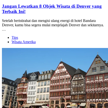
Jangan Lewatkan 8 Objek Wisata di Denver yang
Terbaik Ini!
Setelah beristirahat dan mengisi ulang energi di hotel Bandara
Denver, kamu bisa segera mulai menjelajah Denver dan sekitarnya.
…
Tips
Wisata Amerika