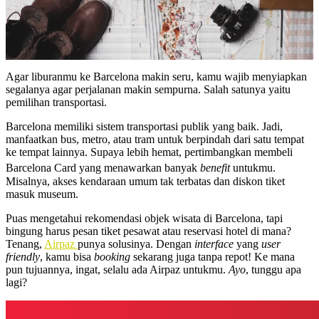
Agar liburanmu ke Barcelona makin seru, kamu wajib menyiapkan
segalanya agar perjalanan makin sempurna. Salah satunya yaitu
pemilihan transportasi.
Barcelona memiliki sistem transportasi publik yang baik. Jadi,
manfaatkan bus, metro, atau tram untuk berpindah dari satu tempat
ke tempat lainnya. Supaya lebih hemat, pertimbangkan membeli
Barcelona Card yang menawarkan banyak
benefit
untukmu.
Misalnya, akses kendaraan umum tak terbatas dan diskon tiket
masuk museum.
Puas mengetahui rekomendasi objek wisata di Barcelona, tapi
bingung harus pesan tiket pesawat atau reservasi hotel di mana?
Tenang,
Airpaz
punya solusinya. Dengan
interface
yang
user
friendly
, kamu bisa
booking
sekarang juga tanpa repot! Ke mana
pun tujuannya, ingat, selalu ada Airpaz untukmu.
Ayo
, tunggu apa
lagi?