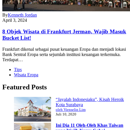
By
Kenneth Jordan
April 3, 2024
8 Objek Wisata di Frankfurt Jerman, Wajib Masuk
Bucket List!
Frankfurt dikenal sebagai pusat keuangan Eropa dan menjadi lokasi
Bank Sentral Eropa serta sejumlah institusi keuangan terkemuka.
Terdapat…
Tips
Wisata Eropa
Featured Posts
“Jayalah Indonesiaku”, Kisah Heroik
Kota Surabaya
oleh Vienselin Lim
Juli 10, 2020
Ini Dia 11 Oleh-Oleh Khas Taiwan