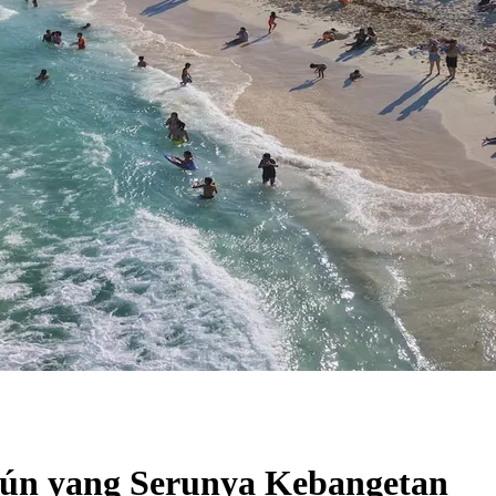
cún yang Serunya Kebangetan