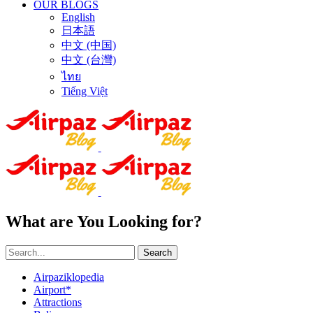
OUR BLOGS
English
日本語
中文 (中国)
中文 (台灣)
ไทย
Tiếng Việt
What are You Looking for?
Search
Airpaziklopedia
Airport*
Attractions