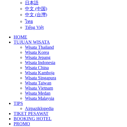
日本語
中文 (中国)
中文 (台灣)
ไทย
Tiếng Việt
HOME
TUJUAN WISATA
Wisata Thailand
Wisata Korea
Wisata Jepang
Wisata Indonesia
Wisata China
Wisata Kamboja
Wisata Singapura
Wisata Taiwan
Wisata Vietnam
Wisata Medan
Wisata Malaysia
TIPS
Airpaziklopedia
TIKET PESAWAT
BOOKING HOTEL
PROMO