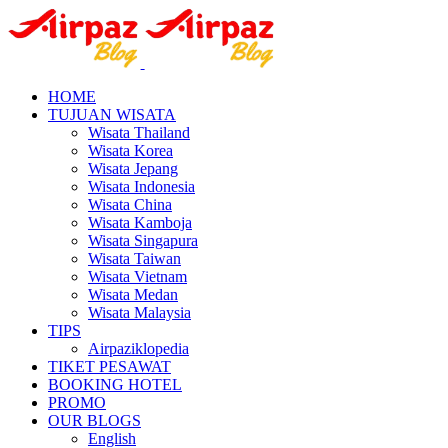
HOME
TUJUAN WISATA
Wisata Thailand
Wisata Korea
Wisata Jepang
Wisata Indonesia
Wisata China
Wisata Kamboja
Wisata Singapura
Wisata Taiwan
Wisata Vietnam
Wisata Medan
Wisata Malaysia
TIPS
Airpaziklopedia
TIKET PESAWAT
BOOKING HOTEL
PROMO
OUR BLOGS
English