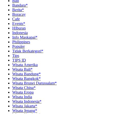
Bali
Bandara*
Berita*
Boracay
Cafe
Events*
HIburan
Indonesia
Info Maskapai*
Philippines
Populer
Tidak Berkategori*
Tips
TIPS ID
Wisata Amerika
Wisata Bali*
Wisata Bandung*
Wisata Bangkok*
Wisata Brunei Darussalam*
Wisata China*
Wisata Eropa
Wisata India
Wisata Indonesia*
Wisata Jakarta*
Wisata Jepang*