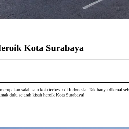
Heroik Kota Surabaya
rupakan salah satu kota terbesar di Indonesia. Tak hanya dikenal sebag
simak dulu sejarah kisah heroik Kota Surabaya!