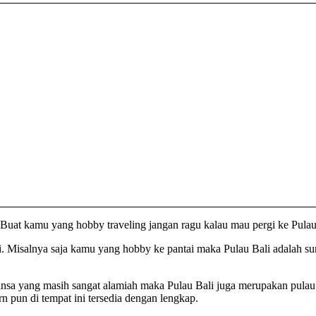
. Buat kamu yang hobby traveling jangan ragu kalau mau pergi ke Pulau
. Misalnya saja kamu yang hobby ke pantai maka Pulau Bali adalah s
ansa yang masih sangat alamiah maka Pulau Bali juga merupakan pulau y
n pun di tempat ini tersedia dengan lengkap.