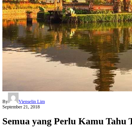
By
Vienselin Lim
September 21, 2018
Semua yang Perlu Kamu Tahu T