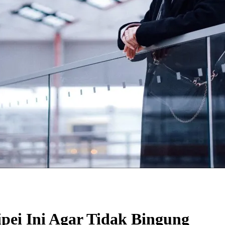
ipei Ini Agar Tidak Bingung