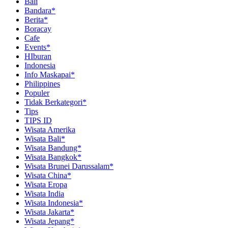
Bali
Bandara*
Berita*
Boracay
Cafe
Events*
HIburan
Indonesia
Info Maskapai*
Philippines
Populer
Tidak Berkategori*
Tips
TIPS ID
Wisata Amerika
Wisata Bali*
Wisata Bandung*
Wisata Bangkok*
Wisata Brunei Darussalam*
Wisata China*
Wisata Eropa
Wisata India
Wisata Indonesia*
Wisata Jakarta*
Wisata Jepang*