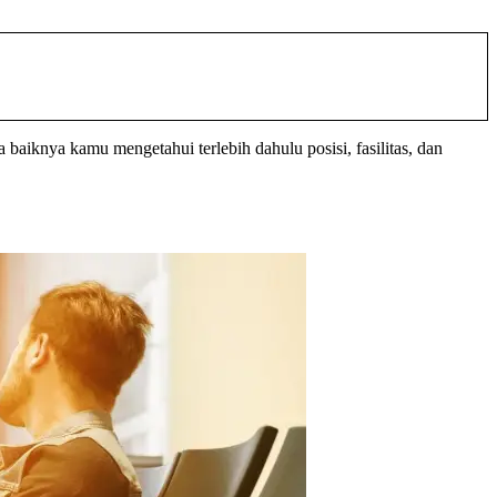
baiknya kamu mengetahui terlebih dahulu posisi, fasilitas, dan