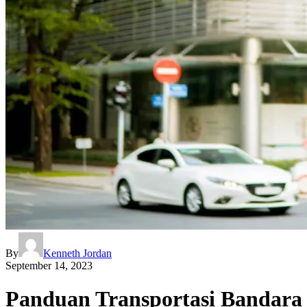
By
Kenneth Jordan
September 14, 2023
Panduan Transportasi Bandara H