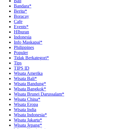
Bali
Bandara*
Berita*
Boracay
Cafe
Events*
HIburan
Indonesia
Info Maskapai*
Philippines
Populer
Tidak Berkategori*
Tips
TIPS ID
Wisata Amerika
Wisata Bali*
Wisata Bandung*
Wisata Bangkok*
Wisata Brunei Darussalam*
Wisata China*
Wisata Eropa
Wisata India
Wisata Indonesia*
Wisata Jakarta*
Wisata Jepang*