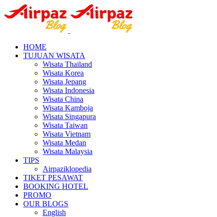
HOME
TUJUAN WISATA
Wisata Thailand
Wisata Korea
Wisata Jepang
Wisata Indonesia
Wisata China
Wisata Kamboja
Wisata Singapura
Wisata Taiwan
Wisata Vietnam
Wisata Medan
Wisata Malaysia
TIPS
Airpaziklopedia
TIKET PESAWAT
BOOKING HOTEL
PROMO
OUR BLOGS
English