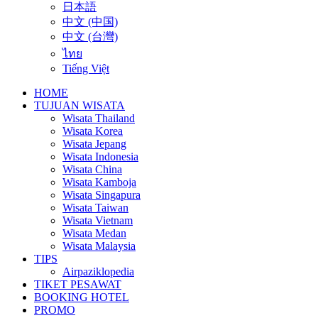
日本語
中文 (中国)
中文 (台灣)
ไทย
Tiếng Việt
HOME
TUJUAN WISATA
Wisata Thailand
Wisata Korea
Wisata Jepang
Wisata Indonesia
Wisata China
Wisata Kamboja
Wisata Singapura
Wisata Taiwan
Wisata Vietnam
Wisata Medan
Wisata Malaysia
TIPS
Airpaziklopedia
TIKET PESAWAT
BOOKING HOTEL
PROMO