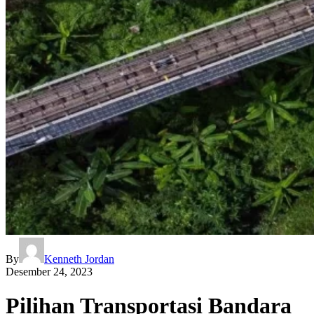
By
Kenneth Jordan
Desember 24, 2023
Pilihan Transportasi Bandara