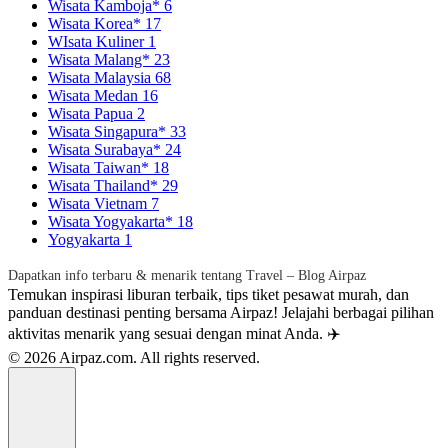
Wisata Kamboja*
6
Wisata Korea*
17
WIsata Kuliner
1
Wisata Malang*
23
Wisata Malaysia
68
Wisata Medan
16
Wisata Papua
2
Wisata Singapura*
33
Wisata Surabaya*
24
Wisata Taiwan*
18
Wisata Thailand*
29
Wisata Vietnam
7
Wisata Yogyakarta*
18
Yogyakarta
1
Dapatkan info terbaru & menarik tentang Travel – Blog Airpaz
Temukan inspirasi liburan terbaik, tips tiket pesawat murah, dan
panduan destinasi penting bersama Airpaz! Jelajahi berbagai pilihan
aktivitas menarik yang sesuai dengan minat Anda. ✈️
© 2026 Airpaz.com. All rights reserved.