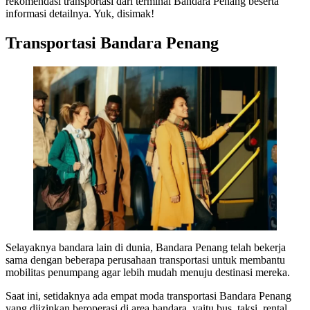
rekomendasi transportasi dari terminal Bandara Penang beserta
informasi detailnya. Yuk, disimak!
Transportasi Bandara Penang
Selayaknya bandara lain di dunia, Bandara Penang telah bekerja
sama dengan beberapa perusahaan transportasi untuk membantu
mobilitas penumpang agar lebih mudah menuju destinasi mereka.
Saat ini, setidaknya ada empat moda transportasi Bandara Penang
yang diizinkan beroperasi di area bandara, yaitu bus, taksi, rental