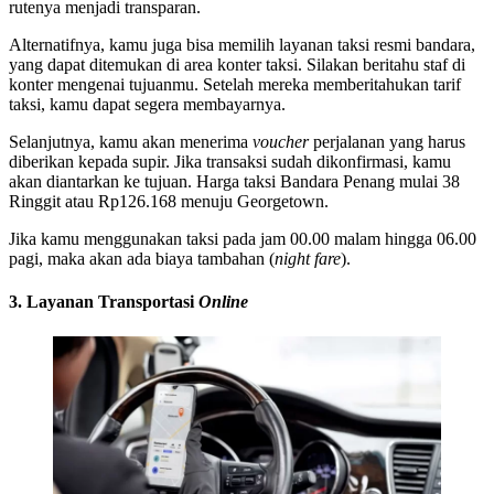
rutenya menjadi transparan.
Alternatifnya, kamu juga bisa memilih layanan taksi resmi bandara,
yang dapat ditemukan di area konter taksi. Silakan beritahu staf di
konter mengenai tujuanmu. Setelah mereka memberitahukan tarif
taksi, kamu dapat segera membayarnya.
Selanjutnya, kamu akan menerima
voucher
perjalanan yang harus
diberikan kepada supir. Jika transaksi sudah dikonfirmasi, kamu
akan diantarkan ke tujuan. Harga taksi Bandara Penang mulai 38
Ringgit atau Rp126.168 menuju Georgetown.
Jika kamu menggunakan taksi pada jam 00.00 malam hingga 06.00
pagi, maka akan ada biaya tambahan (
night fare
).
3. Layanan Transportasi
Online