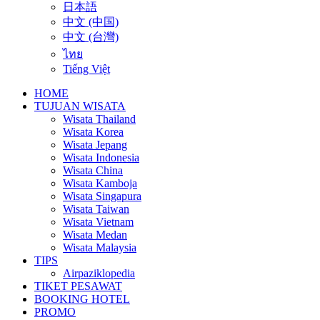
日本語
中文 (中国)
中文 (台灣)
ไทย
Tiếng Việt
HOME
TUJUAN WISATA
Wisata Thailand
Wisata Korea
Wisata Jepang
Wisata Indonesia
Wisata China
Wisata Kamboja
Wisata Singapura
Wisata Taiwan
Wisata Vietnam
Wisata Medan
Wisata Malaysia
TIPS
Airpaziklopedia
TIKET PESAWAT
BOOKING HOTEL
PROMO