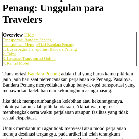
Penang: Unggulan para
Travelers
Overview
Hide
Transportasi Bandara Penang
Transportasi Menuju/Dari Bandara Penang
1. Bus sebagai Transportasi Bandara Penang
2. Taksi
3. Layanan Transportasi Online
4. Rental Mobil
Transportasi
Bandara Penang
adalah hal yang harus kamu pikirkan
jauh-jauh hari saat merencanakan perjalanan ke Penang. Pasalnya,
Bandara Penang menyediakan cukup banyak opsi transportasi yang
menawarkan kelebihan dan kekurangan masing-masing.
Jika tidak mempertimbangkan kelebihan atau kekurangannya,
takutnya kamu salah pilih kendaraan. Akibatnya, ongkos
membengkak serta waktu perjalanan ataupun fasilitas yang tidak
sesuai ekspektasi.
Untuk membantumu agar tidak menyesal atau mood perjalanan
menuju destinasi terganggu, pada artikel ini telah terangkum