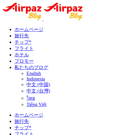
ホームページ
旅行先
チップ*
フライト
ホテル
プロモー
私たちのブログ
English
Indonesia
中文 (中国)
中文 (台灣)
ไทย
Tiếng Việt
ホームページ
旅行先
チップ*
フライト