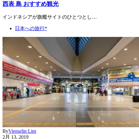
西表 島 おすすめ観光
インドネシアが旗艦サイトのひとつとし…
日本への旅行*
By
Vienselin Lim
2月 13, 2019