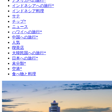
アメリカへの旅行*
インドネシアへの旅行*
インドネシア料理
サテ
チップ*
ニュース
ハワイへの旅行*
中国への旅行*
人気
喫茶店
大韓民国への旅行*
日本への旅行*
未分類*
空港*
食べ物と料理