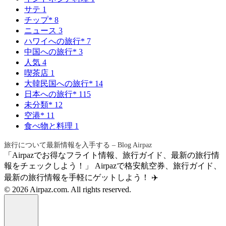
サテ
1
チップ*
8
ニュース
3
ハワイへの旅行*
7
中国への旅行*
3
人気
4
喫茶店
1
大韓民国への旅行*
14
日本への旅行*
115
未分類*
12
空港*
11
食べ物と料理
1
旅行について最新情報を入手する – Blog Airpaz
「Airpazでお得なフライト情報、旅行ガイド、最新の旅行情
報をチェックしよう！」 Airpazで格安航空券、旅行ガイド、
最新の旅行情報を手軽にゲットしよう！ ✈️
© 2026 Airpaz.com. All rights reserved.