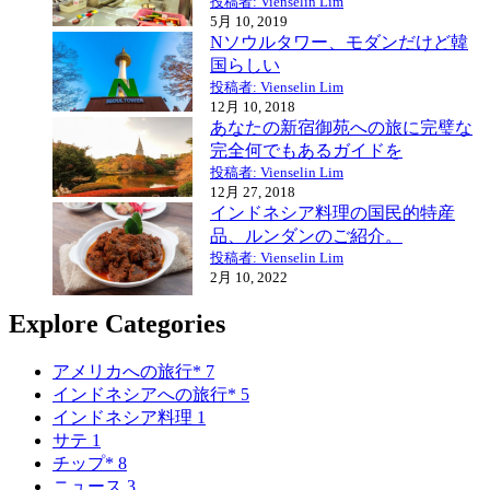
投稿者: Vienselin Lim
5月 10, 2019
Nソウルタワー、モダンだけど韓
国らしい
投稿者: Vienselin Lim
12月 10, 2018
あなたの新宿御苑への旅に完璧な
完全何でもあるガイドを
投稿者: Vienselin Lim
12月 27, 2018
インドネシア料理の国民的特産
品、ルンダンのご紹介。
投稿者: Vienselin Lim
2月 10, 2022
Explore Categories
アメリカへの旅行*
7
インドネシアへの旅行*
5
インドネシア料理
1
サテ
1
チップ*
8
ニュース
3