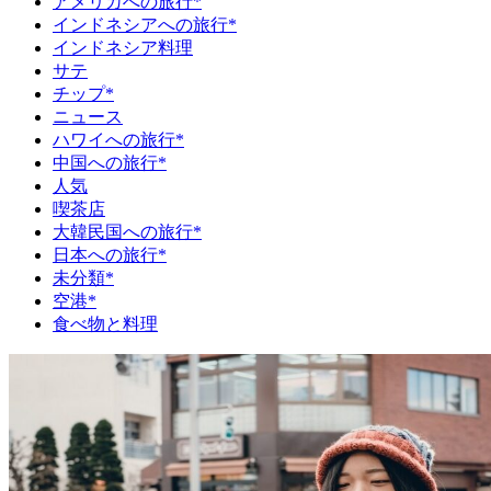
アメリカへの旅行*
インドネシアへの旅行*
インドネシア料理
サテ
チップ*
ニュース
ハワイへの旅行*
中国への旅行*
人気
喫茶店
大韓民国への旅行*
日本への旅行*
未分類*
空港*
食べ物と料理