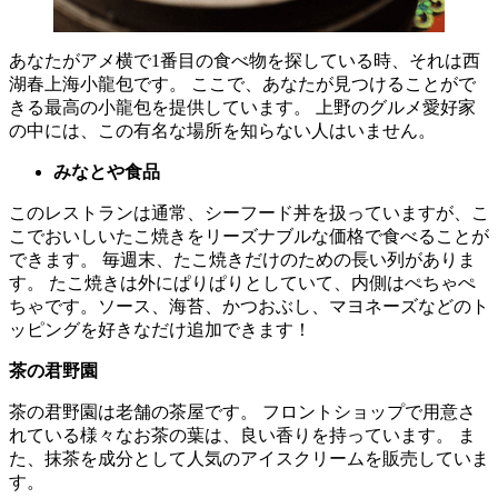
あなたがアメ横で1番目の食べ物を探している時、それは西
湖春上海小龍包です。 ここで、あなたが見つけることがで
きる最高の小龍包を提供しています。 上野のグルメ愛好家
の中には、この有名な場所を知らない人はいません。
みなとや食品
このレストランは通常、シーフード丼を扱っていますが、こ
こでおいしいたこ焼きをリーズナブルな価格で食べることが
できます。 毎週末、たこ焼きだけのための長い列がありま
す。 たこ焼きは外にぱりぱりとしていて、内側はぺちゃぺ
ちゃです。ソース、海苔、かつおぶし、マヨネーズなどのト
ッピングを好きなだけ追加できます！
茶の君野園
茶の君野園は老舗の茶屋です。 フロントショップで用意さ
れている様々なお茶の葉は、良い香りを持っています。 ま
た、抹茶を成分として人気のアイスクリームを販売していま
す。