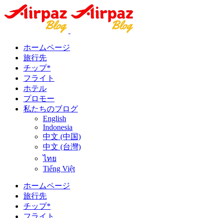
ホームページ
旅行先
チップ*
フライト
ホテル
プロモー
私たちのブログ
English
Indonesia
中文 (中国)
中文 (台灣)
ไทย
Tiếng Việt
ホームページ
旅行先
チップ*
フライト