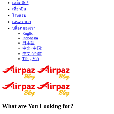
เคล็ดลับ*
เที่ยวบิน
โรงแรม
เสนอราคา
บล็อกของเรา
English
Indonesia
日本語
中文 (中国)
中文 (台灣)
Tiếng Việt
What are You Looking for?