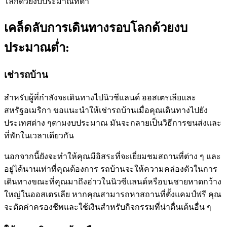
โลกด้วยงบประมาณที่ต่ำ
เคล็ดลับการเดินทางรอบโลกด้วยงบ
ประมาณต่ำ:
เช่ารถบ้าน
สำหรับผู้ที่กำลังจะเดินทางไปนิวซีแลนด์ ออสเตรเลียและ
สหรัฐอเมริกา ขอแนะนำให้เช่ารถบ้านเมื่อคุณเดินทางไปยัง
ประเทศต่าง ๆตามงบประมาณ มันจะกลายเป็นวิธีการขนส่งและ
ที่พักในเวลาเดียวกัน
นอกจากนี้ยังจะทำให้คุณมีอิสระที่จะเยี่ยมชมสถานที่ต่าง ๆ และ
อยู่ได้นานเท่าที่คุณต้องการ รถบ้านจะให้ความคล่องตัวในการ
เดินทางขณะที่คุณมาถึงอ่าวในนิวซีแลนด์หรือบนชายหาดกว้าง
ใหญ่ในออสเตรเลีย หากคุณสามารถหาสถานที่ตั้งแคมป์ฟรี คุณ
จะตัดค่าครองชีพและใช้เงินสำหรับกิจกรรมที่น่าตื่นเต้นอื่น ๆ