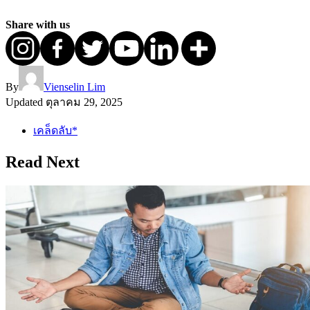
Share with us
By
Vienselin Lim
Updated
ตุลาคม 29, 2025
เคล็ดลับ*
Read Next