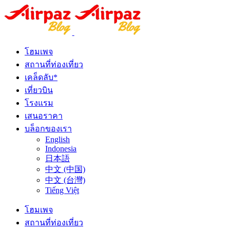
โฮมเพจ
สถานที่ท่องเที่ยว
เคล็ดลับ*
เที่ยวบิน
โรงแรม
เสนอราคา
บล็อกของเรา
English
Indonesia
日本語
中文 (中国)
中文 (台灣)
Tiếng Việt
โฮมเพจ
สถานที่ท่องเที่ยว