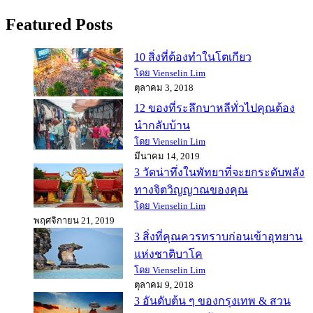
Featured Posts
10 สิ่งที่ต้องทำในโตเกียว
โดย Vienselin Lim
ตุลาคม 3, 2018
12 ของที่ระลึกบาหลีทั่วไปคุณต้อง
นำกลับบ้าน
โดย Vienselin Lim
มีนาคม 14, 2019
3 วัดน่าทึ่งในพัทยาที่จะยกระดับพลัง
ทางจิตวิญญาณของคุณ
โดย Vienselin Lim
พฤศจิกายน 21, 2019
3 สิ่งที่คุณควรทราบก่อนเข้าอุทยาน
แห่งชาติบาโค
โดย Vienselin Lim
ตุลาคม 9, 2018
3 อันดับต้น ๆ ของกรุงเทพ & สวน