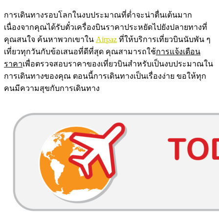
การเดินทางรอบโลกในงบประมาณที่ต่ำจะน่าตื่นเต้นมาก
เนื่องจากคุณได้รับตั๋วเครื่องบินราคาประหยัดไปยังปลายทางที่
คุณสนใจ ค้นหาพวกเขาใน
Airpaz
ที่ให้บริการเที่ยวบินนับพัน ๆ
เที่ยวทุกวันกับข้อเสนอที่ดีที่สุด คุณสามารถใช้
การแจ้งเตือน
ราคา
เพื่อตรวจสอบราคาของเที่ยวบินสำหรับเป็นงบประมาณใน
การเดินทางของคุณ ตอนนี้การเดินทางเป็นเรื่องง่าย ขอให้ทุก
คนมีความสุขกับการเดินทาง