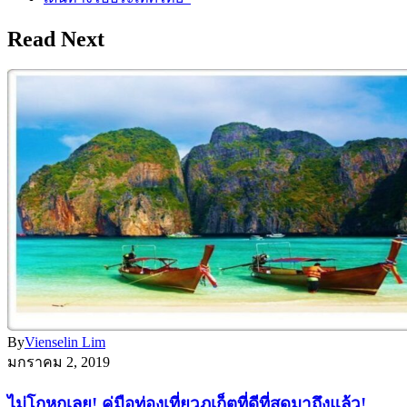
Read Next
By
Vienselin Lim
มกราคม 2, 2019
ไม่โกหกเลย! คู่มือท่องเที่ยวภูเก็ตที่ดีที่สุดมาถึงแล้ว!