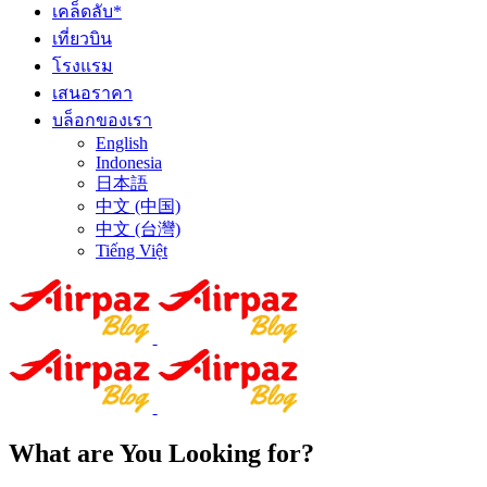
เคล็ดลับ*
เที่ยวบิน
โรงแรม
เสนอราคา
บล็อกของเรา
English
Indonesia
日本語
中文 (中国)
中文 (台灣)
Tiếng Việt
What are You Looking for?