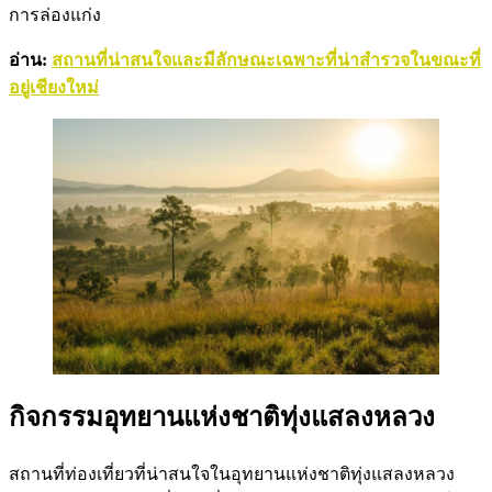
การล่องแก่ง
อ่าน:
สถานที่น่าสนใจและมีลักษณะเฉพาะที่น่าสำรวจในขณะที่
อยู่เชียงใหม่
กิจกรรมอุทยานแห่งชาติทุ่งแสลงหลวง
สถานที่ท่องเที่ยวที่น่าสนใจในอุทยานแห่งชาติทุ่งแสลงหลวง