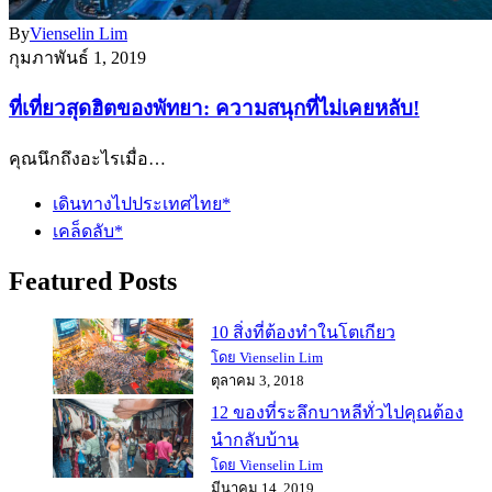
By
Vienselin Lim
กุมภาพันธ์ 1, 2019
ที่เที่ยวสุดฮิตของพัทยา: ความสนุกที่ไม่เคยหลับ!
คุณนึกถึงอะไรเมื่อ…
เดินทางไปประเทศไทย*
เคล็ดลับ*
Featured Posts
10 สิ่งที่ต้องทำในโตเกียว
โดย Vienselin Lim
ตุลาคม 3, 2018
12 ของที่ระลึกบาหลีทั่วไปคุณต้อง
นำกลับบ้าน
โดย Vienselin Lim
มีนาคม 14, 2019