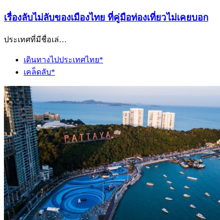
เรื่องลับไม่ลับของเมืองไทย ที่คู่มือท่องเที่ยวไม่เคยบอก
ประเทศที่มีชื่อเล่…
เดินทางไปประเทศไทย*
เคล็ดลับ*