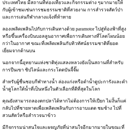
ประเทศไทย มีสถานที่ท่องเที่ยวและกิจกรรมต่าง ๆมากมายให้
กับผู้เข้าชมเช่นการชมธรรมชาติที่สวยงาม การสำรวจสัตว์ป่า
และการเล่นกีฬากลางแจ้งที่ท้าทาย
ลองเพลิดเพลินไปกับการเดินทางด้วย paramotor ไปสู่ท้องฟ้าที่สูง
หรือขึ้นเครื่องบินบอลลูนอากาศเพื่อการเดินทางที่โลดโผนน้อย
กว่าในอากาศ ขณะที่เพลิดเพลินกับทิวทัศน์ธรรมชาติที่ยอด
เยี่ยมจากด้านบน
นอกจากนี้อุทยานแห่งชาติทุ่งแสลงหลวงยังเป็นสถานที่สำหรับ
การปีนเขา ซิปไลน์และกระโดดบันจี้จั๊ม
สำหรับผู้ชื่นชอบกีฬาทางน้ำ ล่องแก่งหรือดำน้ำดูปะการังและดำ
น้ำดูโลกใต้น้ำที่เป็นหนึ่งในตัวเลือกที่ดีที่สุดในโลก
คุณยังสามารถลองตกปลาได้หากไม่ต้องการให้เปียก ไม่งั้นก็แค่
กลับไปที่ชายหาดเพื่อเพลิดเพลินกับการอาบแดด ชมช้าง ไปที่
สวนสัตว์หรือสำรวจนาข้าว
มีกิจกรรมน่าสนใจและผจญภัยที่น่าสนใจอีกมากมายในขณะที่