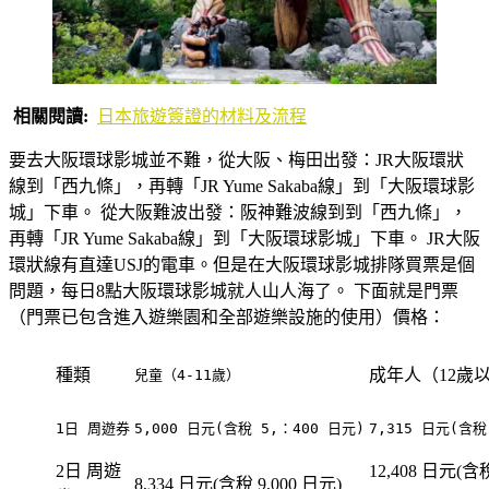
相關閱讀:
日本旅遊簽證的材料及流程
要去大阪環球影城並不難，從大阪、梅田出發：JR大阪環狀
線到「西九條」，再轉「JR Yume Sakaba線」到「大阪環球影
城」下車。 從大阪難波出發：阪神難波線到到「西九條」，
再轉「JR Yume Sakaba線」到「大阪環球影城」下車。 JR大阪
環狀線有直達USJ的電車。但是在大阪環球影城排隊買票是個
問題，每日8點大阪環球影城就人山人海了。 下面就是門票
（門票已包含進入遊樂園和全部遊樂設施的使用）價格：
種類
成年人（12歲
兒童（4-11歲）
1日 周遊券
5,000 日元(含稅 5,：400 日元)
7,315 日元(含稅
2日 周遊
12,408 日元(含稅
8,334 日元(含稅 9,000 日元)