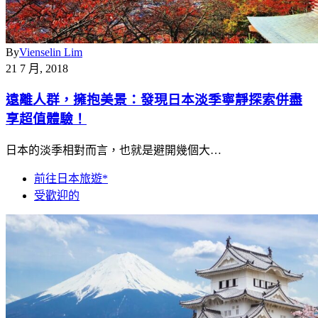
By
Vienselin Lim
21 7 月, 2018
遠離人群，擁抱美景：發現日本淡季寧靜探索併盡
享超值體驗！
日本的淡季相對而言，也就是避開幾個大…
前往日本旅遊*
受歡迎的