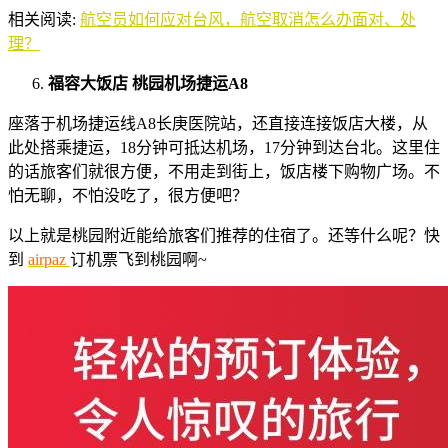
相关阅读:
航空员如何应对台风，航空取消怎么办面对、处
理？
福容大饭店
桃园机场捷运
A8
座落于机场捷运线A8长庚医院站，还直接连接饭店大楼，从
此处搭乘捷运，18分钟可抵达机场，17分钟到达台北。这里住
的话旅客们就很方便，不用走到街上，饭店楼下购物广场。不
怕无聊，不怕没吃了，很方便吧？
以上就是桃园附近能给旅客们推荐的住宿了。还等什么呢？快
到
airpaz
订机票飞到桃园啊~