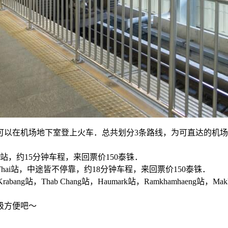
上火车．总共划分3条路线，为可直达的机场快线 (Airport Expr
kkasan站，约15分钟车程，来回票价150泰铢．
达Phaya Thai站，中途皆不停靠，约18分钟车程，来回票价150泰铢．
ang站，Thab Chang站，Haumark站，Ramkhamhaeng站，
级方便吧～