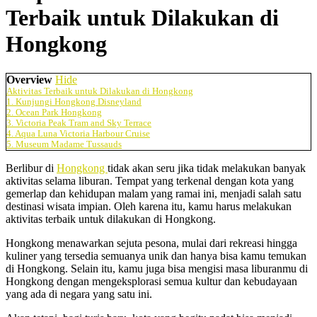
Terbaik untuk Dilakukan di
Hongkong
Overview
Hide
Aktivitas Terbaik untuk Dilakukan di Hongkong
1. Kunjungi Hongkong Disneyland
2. Ocean Park Hongkong
3. Victoria Peak Tram and Sky Terrace
4. Aqua Luna Victoria Harbour Cruise
5. Museum Madame Tussauds
Berlibur di
Hongkong
tidak akan seru jika tidak melakukan banyak
aktivitas selama liburan. Tempat yang terkenal dengan kota yang
gemerlap dan kehidupan malam yang ramai ini, menjadi salah satu
destinasi wisata impian. Oleh karena itu, kamu harus melakukan
aktivitas terbaik untuk dilakukan di Hongkong.
Hongkong menawarkan sejuta pesona, mulai dari rekreasi hingga
kuliner yang tersedia semuanya unik dan hanya bisa kamu temukan
di Hongkong. Selain itu, kamu juga bisa mengisi masa liburanmu di
Hongkong dengan mengeksplorasi semua kultur dan kebudayaan
yang ada di negara yang satu ini.