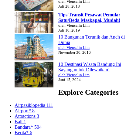
oleh Vienselin Lim
Juli 28, 2018
Tips Transit Pesawat Pemula:
Satu/Beda Maskapai, Mudah!
oleh Vienselin Lim
Juli 10, 2019
10 Bangunan Terunik dan Aneh di
Dunia
oleh Vienselin Lim
November 30, 2016
10 Destinasi Wisata Bandung Ini
Sayang untuk Dilewatkan!
oleh Vienselin Lim
Juni 15, 2024
Explore Categories
Airpaziklopedia
111
Airport*
8
Attractions
3
Bali
1
Bandara*
504
Berita*
6