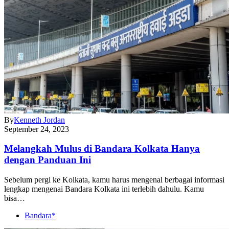
By
Kenneth Jordan
September 24, 2023
Melangkah Mulus di Bandara Kolkata Hanya
dengan Panduan Ini
Sebelum pergi ke Kolkata, kamu harus mengenal berbagai informasi
lengkap mengenai Bandara Kolkata ini terlebih dahulu. Kamu
bisa…
Bandara*