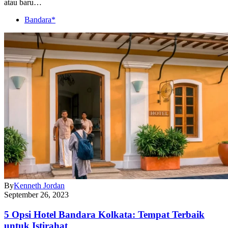
atau baru…
Bandara*
By
Kenneth Jordan
September 26, 2023
5 Opsi Hotel Bandara Kolkata: Tempat Terbaik
untuk Istirahat