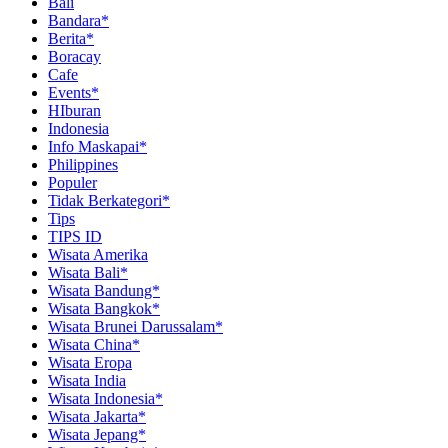
Bali
Bandara*
Berita*
Boracay
Cafe
Events*
HIburan
Indonesia
Info Maskapai*
Philippines
Populer
Tidak Berkategori*
Tips
TIPS ID
Wisata Amerika
Wisata Bali*
Wisata Bandung*
Wisata Bangkok*
Wisata Brunei Darussalam*
Wisata China*
Wisata Eropa
Wisata India
Wisata Indonesia*
Wisata Jakarta*
Wisata Jepang*