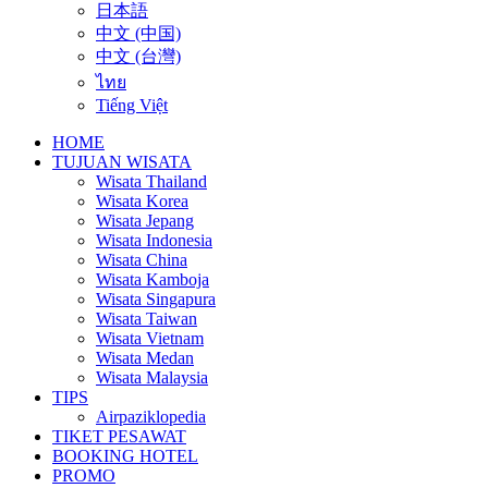
日本語
中文 (中国)
中文 (台灣)
ไทย
Tiếng Việt
HOME
TUJUAN WISATA
Wisata Thailand
Wisata Korea
Wisata Jepang
Wisata Indonesia
Wisata China
Wisata Kamboja
Wisata Singapura
Wisata Taiwan
Wisata Vietnam
Wisata Medan
Wisata Malaysia
TIPS
Airpaziklopedia
TIKET PESAWAT
BOOKING HOTEL
PROMO