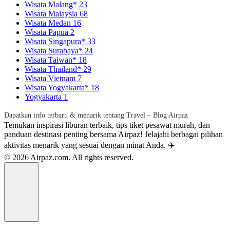
Wisata Malang*
23
Wisata Malaysia
68
Wisata Medan
16
Wisata Papua
2
Wisata Singapura*
33
Wisata Surabaya*
24
Wisata Taiwan*
18
Wisata Thailand*
29
Wisata Vietnam
7
Wisata Yogyakarta*
18
Yogyakarta
1
Dapatkan info terbaru & menarik tentang Travel – Blog Airpaz
Temukan inspirasi liburan terbaik, tips tiket pesawat murah, dan
panduan destinasi penting bersama Airpaz! Jelajahi berbagai pilihan
aktivitas menarik yang sesuai dengan minat Anda. ✈️
© 2026 Airpaz.com. All rights reserved.