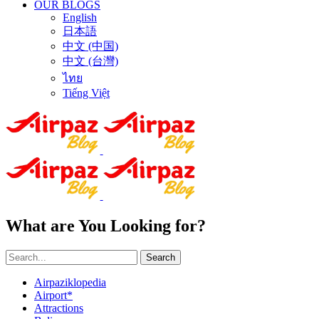
OUR BLOGS
English
日本語
中文 (中国)
中文 (台灣)
ไทย
Tiếng Việt
What are You Looking for?
Search
Airpaziklopedia
Airport*
Attractions