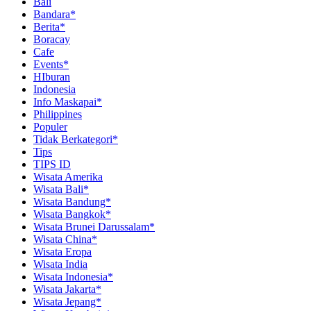
Bali
Bandara*
Berita*
Boracay
Cafe
Events*
HIburan
Indonesia
Info Maskapai*
Philippines
Populer
Tidak Berkategori*
Tips
TIPS ID
Wisata Amerika
Wisata Bali*
Wisata Bandung*
Wisata Bangkok*
Wisata Brunei Darussalam*
Wisata China*
Wisata Eropa
Wisata India
Wisata Indonesia*
Wisata Jakarta*
Wisata Jepang*