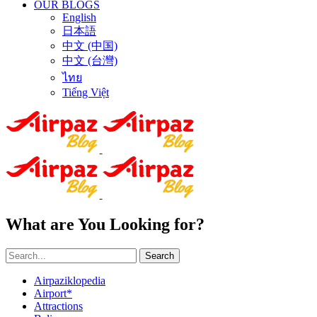
OUR BLOGS
English
日本語
中文 (中国)
中文 (台灣)
ไทย
Tiếng Việt
What are You Looking for?
Search
Airpaziklopedia
Airport*
Attractions