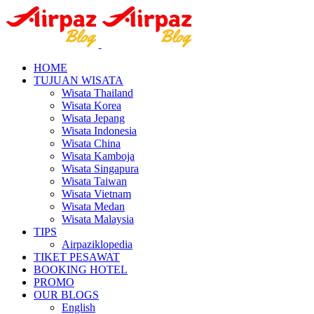
HOME
TUJUAN WISATA
Wisata Thailand
Wisata Korea
Wisata Jepang
Wisata Indonesia
Wisata China
Wisata Kamboja
Wisata Singapura
Wisata Taiwan
Wisata Vietnam
Wisata Medan
Wisata Malaysia
TIPS
Airpaziklopedia
TIKET PESAWAT
BOOKING HOTEL
PROMO
OUR BLOGS
English