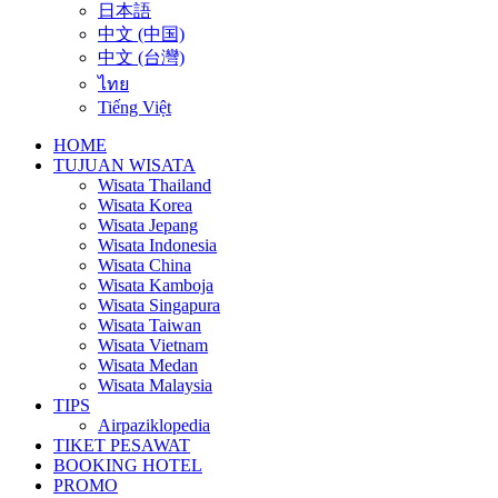
日本語
中文 (中国)
中文 (台灣)
ไทย
Tiếng Việt
HOME
TUJUAN WISATA
Wisata Thailand
Wisata Korea
Wisata Jepang
Wisata Indonesia
Wisata China
Wisata Kamboja
Wisata Singapura
Wisata Taiwan
Wisata Vietnam
Wisata Medan
Wisata Malaysia
TIPS
Airpaziklopedia
TIKET PESAWAT
BOOKING HOTEL
PROMO