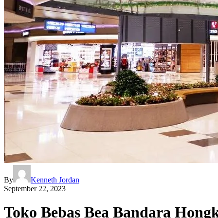
By
Kenneth Jordan
September 22, 2023
Toko Bebas Bea Bandara Hongk