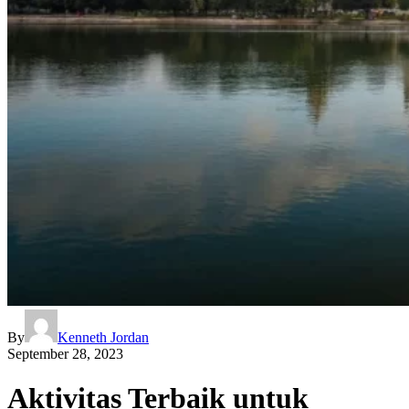
By
Kenneth Jordan
September 28, 2023
Aktivitas Terbaik untuk