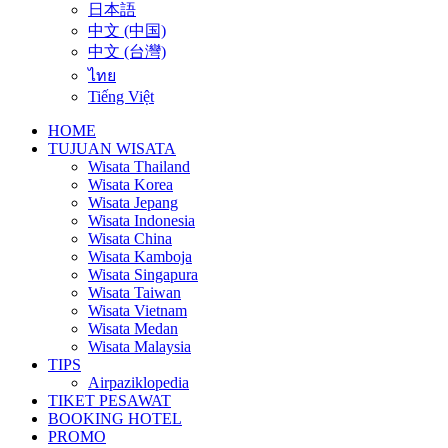
日本語
中文 (中国)
中文 (台灣)
ไทย
Tiếng Việt
HOME
TUJUAN WISATA
Wisata Thailand
Wisata Korea
Wisata Jepang
Wisata Indonesia
Wisata China
Wisata Kamboja
Wisata Singapura
Wisata Taiwan
Wisata Vietnam
Wisata Medan
Wisata Malaysia
TIPS
Airpaziklopedia
TIKET PESAWAT
BOOKING HOTEL
PROMO