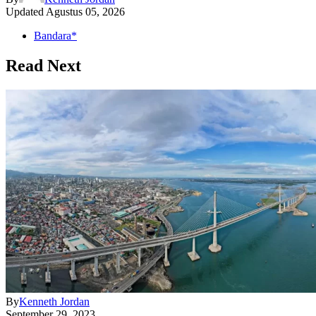
Updated
Agustus 05, 2026
Bandara*
Read Next
By
Kenneth Jordan
September 29, 2023