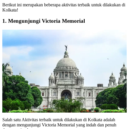
Berikut ini merupakan beberapa aktivitas terbaik untuk dilakukan di
Kolkata
!
1. Mengunjungi Victoria Memorial
Salah satu Aktivitas terbaik untuk dilakukan di Kolkata adalah
dengan mengunjungi Victoria Memorial yang indah dan penuh