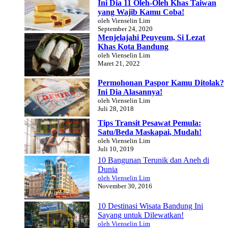
Ini Dia 11 Oleh-Oleh Khas Taiwan
yang Wajib Kamu Coba!
oleh Vienselin Lim
September 24, 2020
Menjelajahi Peuyeum, Si Lezat
Khas Kota Bandung
oleh Vienselin Lim
Maret 21, 2022
Permohonan Paspor Kamu Ditolak?
Ini Dia Alasannya!
oleh Vienselin Lim
Juli 28, 2018
Tips Transit Pesawat Pemula:
Satu/Beda Maskapai, Mudah!
oleh Vienselin Lim
Juli 10, 2019
10 Bangunan Terunik dan Aneh di
Dunia
oleh Vienselin Lim
November 30, 2016
10 Destinasi Wisata Bandung Ini
Sayang untuk Dilewatkan!
oleh Vienselin Lim