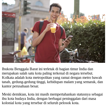
Ibukota Benggala Barat ini terletak di bagian timur India dan
merupakan salah satu kota paling terkenal di negara tersebut.
Kolkata adalah kota metropolitan yang ramai dengan metro bawah
tanah, gedung-gedung tinggi, kehidupan malam yang semarak, dan
kantor perusahaan besar.
Meski demikian, kota ini masih mempertahankan statusnya sebagai
ibu kota budaya India, dengan berbagai peninggalan dari masa
kolonial kota yang tersebar di seluruh pelosok kota.