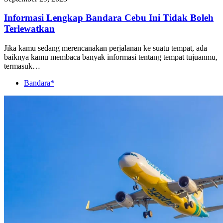
Informasi Lengkap Bandara Cebu Ini Tidak Boleh
Terlewatkan
Jika kamu sedang merencanakan perjalanan ke suatu tempat, ada
baiknya kamu membaca banyak informasi tentang tempat tujuanmu,
termasuk…
Bandara*