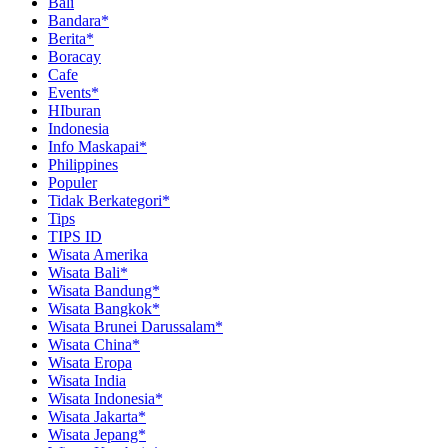
Bali
Bandara*
Berita*
Boracay
Cafe
Events*
HIburan
Indonesia
Info Maskapai*
Philippines
Populer
Tidak Berkategori*
Tips
TIPS ID
Wisata Amerika
Wisata Bali*
Wisata Bandung*
Wisata Bangkok*
Wisata Brunei Darussalam*
Wisata China*
Wisata Eropa
Wisata India
Wisata Indonesia*
Wisata Jakarta*
Wisata Jepang*