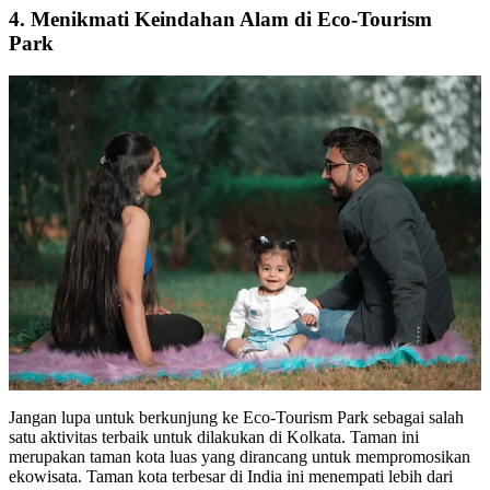
4. Menikmati Keindahan Alam di Eco-Tourism
Park
Jangan lupa untuk berkunjung ke
Eco-Tourism Park sebagai salah
satu aktivitas terbaik untuk dilakukan di Kolkata
. Taman ini
merupakan taman kota luas yang dirancang untuk mempromosikan
ekowisata. Taman kota terbesar di India ini menempati lebih dari