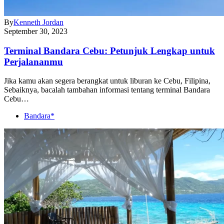
By
Kenneth Jordan
September 30, 2023
Terminal Bandara Cebu: Petunjuk Lengkap untuk
Perjalananmu
Jika kamu akan segera berangkat untuk liburan ke Cebu, Filipina,
Sebaiknya, bacalah tambahan informasi tentang terminal Bandara
Cebu…
Bandara*