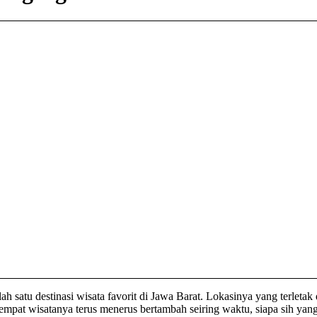
 satu destinasi wisata favorit di Jawa Barat. Lokasinya yang terletak 
tempat wisatanya terus menerus bertambah seiring waktu, siapa sih yang