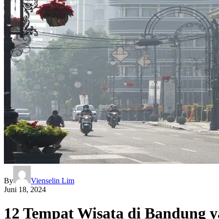
By
Vienselin Lim
Juni 18, 2024
12 Tempat Wisata di Bandung y