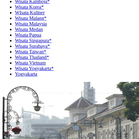
Wisata Kamboja*
Wisata Korea*
WIsata Kuliner
Wisata Malang*
Wisata Malaysia
Wisata Medan
Wisata Papua
Wisata Singapura*
Wisata Surabaya*
Wisata Taiwan*
Wisata Thailand*
Wisata Vietnam
Wisata Yogyakarta*
Yogyakarta