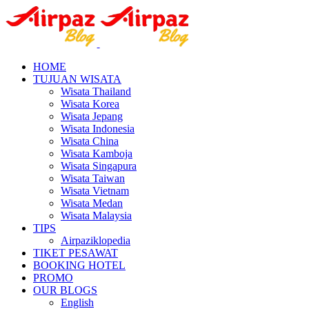
HOME
TUJUAN WISATA
Wisata Thailand
Wisata Korea
Wisata Jepang
Wisata Indonesia
Wisata China
Wisata Kamboja
Wisata Singapura
Wisata Taiwan
Wisata Vietnam
Wisata Medan
Wisata Malaysia
TIPS
Airpaziklopedia
TIKET PESAWAT
BOOKING HOTEL
PROMO
OUR BLOGS
English