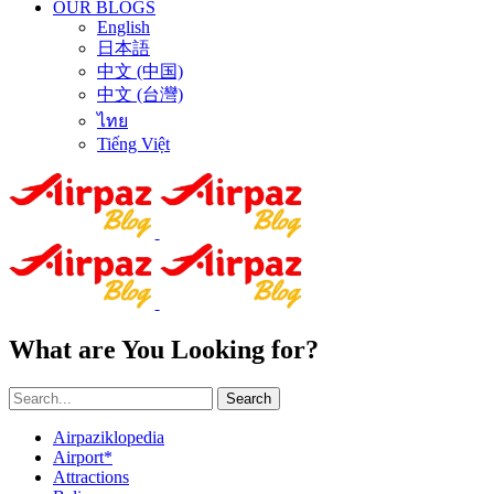
OUR BLOGS
English
日本語
中文 (中国)
中文 (台灣)
ไทย
Tiếng Việt
What are You Looking for?
Search
Airpaziklopedia
Airport*
Attractions