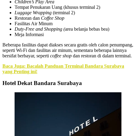
Children’s Play Area
Tempat Penukaran Uang (khusus terminal 2)
Luggage Wrapping
(terminal 2)
Restoran dan
Coffee Shop
Fasilitas Air Minum
Duty-Free and Shopping (
area belanja bebas bea)
Meja Informasi
Beberapa fasilitas dapat diakses secara gratis oleh calon penumpang,
seperti Wi-Fi dan fasilitas air minum, sementara beberapa lainnya
bersifat berbayar, seperti
coffee
shop
dan restoran di dalam terminal.
Baca Juga: Bacalah Panduan Terminal Bandara Surabaya
yang Penting ini!
Hotel Dekat Bandara Surabaya