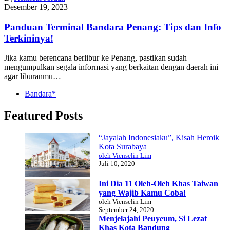
Desember 19, 2023
Panduan Terminal Bandara Penang: Tips dan Info
Terkininya!
Jika kamu berencana berlibur ke Penang, pastikan sudah
mengumpulkan segala informasi yang berkaitan dengan daerah ini
agar liburanmu…
Bandara*
Featured Posts
“Jayalah Indonesiaku”, Kisah Heroik
Kota Surabaya
oleh Vienselin Lim
Juli 10, 2020
Ini Dia 11 Oleh-Oleh Khas Taiwan
yang Wajib Kamu Coba!
oleh Vienselin Lim
September 24, 2020
Menjelajahi Peuyeum, Si Lezat
Khas Kota Bandung