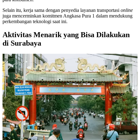
Selain itu, kerja sama dengan penyedia layanan transportasi
online
juga mencerminkan komitmen Angkasa Pura 1 dalam mendukung
perkembangan teknologi saat ini.
Aktivitas Menarik yang Bisa Dilakukan
di Surabaya