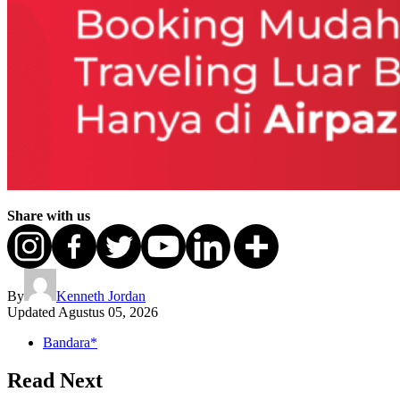
Share with us
By
Kenneth Jordan
Updated
Agustus 05, 2026
Bandara*
Read Next