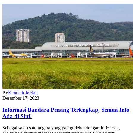
By
Kenneth Jordan
Desember 17, 2023
Informasi Bandara Penang Terlengkap, Semua Info
Ada di Sini!
Sebagai salah satu negara yang paling dekat dengan Indonesia,