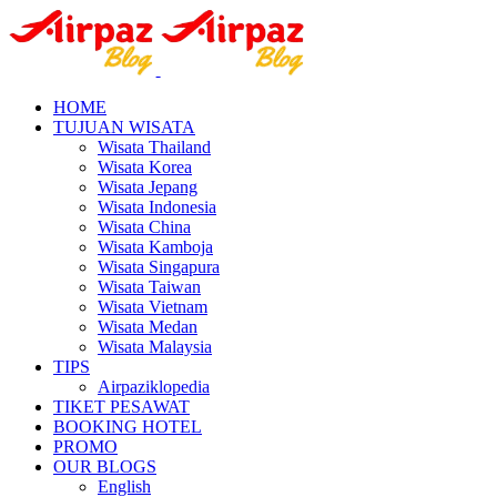
HOME
TUJUAN WISATA
Wisata Thailand
Wisata Korea
Wisata Jepang
Wisata Indonesia
Wisata China
Wisata Kamboja
Wisata Singapura
Wisata Taiwan
Wisata Vietnam
Wisata Medan
Wisata Malaysia
TIPS
Airpaziklopedia
TIKET PESAWAT
BOOKING HOTEL
PROMO
OUR BLOGS
English