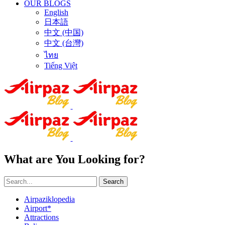
OUR BLOGS
English
日本語
中文 (中国)
中文 (台灣)
ไทย
Tiếng Việt
What are You Looking for?
Search
Airpaziklopedia
Airport*
Attractions