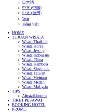
日本語
中文 (中国)
中文 (台灣)
ไทย
Tiếng Việt
HOME
TUJUAN WISATA
Wisata Thailand
Wisata Korea
Wisata Jepang
Wisata Indonesia
Wisata China
Wisata Kamboja
Wisata Singapura
Wisata Taiwan
Wisata Vietnam
Wisata Medan
Wisata Malaysia
TIPS
Airpaziklopedia
TIKET PESAWAT
BOOKING HOTEL
PROMO