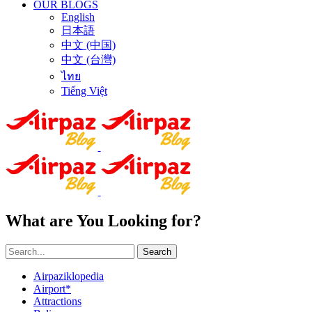
OUR BLOGS
English
日本語
中文 (中国)
中文 (台灣)
ไทย
Tiếng Việt
What are You Looking for?
Search
Airpaziklopedia
Airport*
Attractions