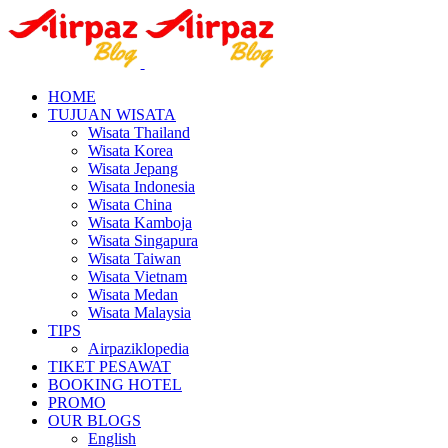
HOME
TUJUAN WISATA
Wisata Thailand
Wisata Korea
Wisata Jepang
Wisata Indonesia
Wisata China
Wisata Kamboja
Wisata Singapura
Wisata Taiwan
Wisata Vietnam
Wisata Medan
Wisata Malaysia
TIPS
Airpaziklopedia
TIKET PESAWAT
BOOKING HOTEL
PROMO
OUR BLOGS
English