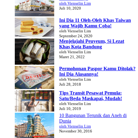
oleh Vienselin Lim
Juli 10, 2020
Ini Dia 11 Oleh-Oleh Khas Taiwan
yang Wajib Kamu Coba!
oleh Vienselin Lim
September 24, 2020
Menjelajahi Peuyeum, Si Lezat
Khas Kota Bandung
oleh Vienselin Lim
Maret 21, 2022
Permohonan Paspor Kamu Ditolak?
Ini Dia Alasannya!
oleh Vienselin Lim
Juli 28, 2018
Tips Transit Pesawat Pemula:
Satu/Beda Maskapai, Mudah!
oleh Vienselin Lim
Juli 10, 2019
10 Bangunan Terunik dan Aneh di
Dunia
oleh Vienselin Lim
November 30, 2016