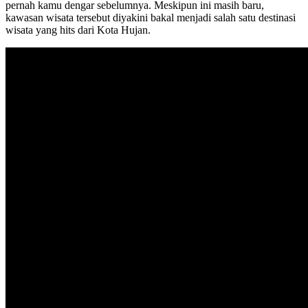
pernah kamu dengar sebelumnya. Meskipun ini masih baru,
kawasan wisata tersebut diyakini bakal menjadi salah satu destinasi
wisata yang hits dari Kota Hujan.