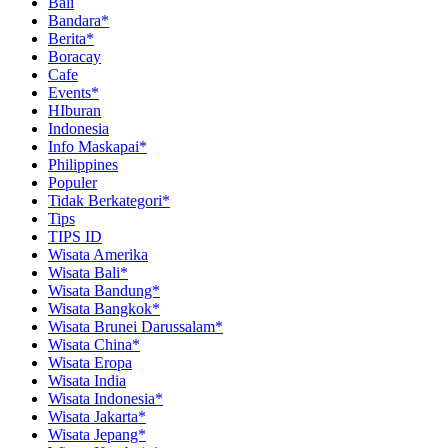
Bali
Bandara*
Berita*
Boracay
Cafe
Events*
HIburan
Indonesia
Info Maskapai*
Philippines
Populer
Tidak Berkategori*
Tips
TIPS ID
Wisata Amerika
Wisata Bali*
Wisata Bandung*
Wisata Bangkok*
Wisata Brunei Darussalam*
Wisata China*
Wisata Eropa
Wisata India
Wisata Indonesia*
Wisata Jakarta*
Wisata Jepang*