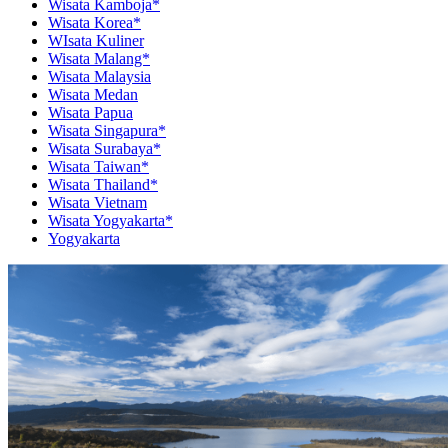
Wisata Kamboja*
Wisata Korea*
WIsata Kuliner
Wisata Malang*
Wisata Malaysia
Wisata Medan
Wisata Papua
Wisata Singapura*
Wisata Surabaya*
Wisata Taiwan*
Wisata Thailand*
Wisata Vietnam
Wisata Yogyakarta*
Yogyakarta