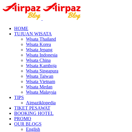
HOME
TUJUAN WISATA
Wisata Thailand
Wisata Korea
Wisata Jepang
Wisata Indonesia
Wisata China
Wisata Kamboja
Wisata Singapura
Wisata Taiwan
Wisata Vietnam
Wisata Medan
Wisata Malaysia
TIPS
Airpaziklopedia
TIKET PESAWAT
BOOKING HOTEL
PROMO
OUR BLOGS
English