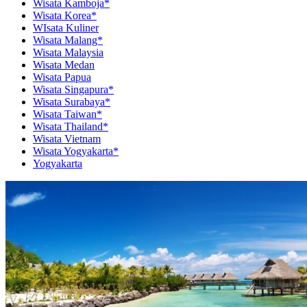
Wisata Kamboja*
Wisata Korea*
WIsata Kuliner
Wisata Malang*
Wisata Malaysia
Wisata Medan
Wisata Papua
Wisata Singapura*
Wisata Surabaya*
Wisata Taiwan*
Wisata Thailand*
Wisata Vietnam
Wisata Yogyakarta*
Yogyakarta