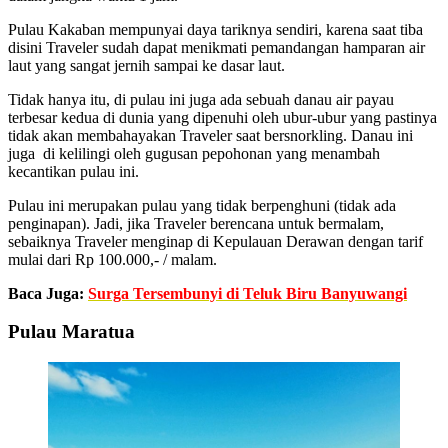
Pulau Kakaban mempunyai daya tariknya sendiri, karena saat tiba
disini Traveler sudah dapat menikmati pemandangan hamparan air
laut yang sangat jernih sampai ke dasar laut.
Tidak hanya itu, di pulau ini juga ada sebuah danau air payau
terbesar kedua di dunia yang dipenuhi oleh ubur-ubur yang pastinya
tidak akan membahayakan Traveler saat bersnorkling. Danau ini
juga di kelilingi oleh gugusan pepohonan yang menambah
kecantikan pulau ini.
Pulau ini merupakan pulau yang tidak berpenghuni (tidak ada
penginapan). Jadi, jika Traveler berencana untuk bermalam,
sebaiknya Traveler menginap di Kepulauan Derawan dengan tarif
mulai dari Rp 100.000,- / malam.
Baca Juga:
Surga Tersembunyi di Teluk Biru Banyuwangi
Pulau Maratua