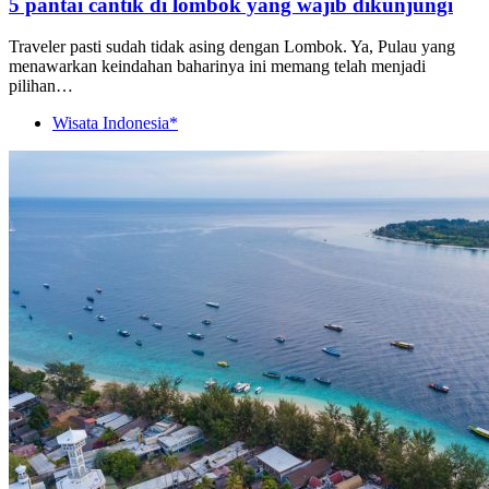
5 pantai cantik di lombok yang wajib dikunjungi
Traveler pasti sudah tidak asing dengan Lombok. Ya, Pulau yang
menawarkan keindahan baharinya ini memang telah menjadi
pilihan…
Wisata Indonesia*