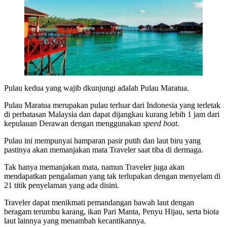
Pulau kedua yang wajib dkunjungi adalah Pulau Maratua.
Pulau Maratua merupakan pulau terluar dari Indonesia yang terletak
di perbatasan Malaysia dan dapat dijangkau kurang lebih 1 jam dari
kepulauan Derawan dengan menggunakan
speed boat
.
Pulau ini mempunyai hamparan pasir putih dan laut biru yang
pastinya akan memanjakan mata Traveler saat tiba di dermaga.
Tak hanya memanjakan mata, namun Traveler juga akan
mendapatkan pengalaman yang tak terlupakan dengan menyelam di
21 titik penyelaman yang ada disini.
Traveler dapat menikmati pemandangan bawah laut dengan
beragam terumbu karang, ikan Pari Manta, Penyu Hijau, serta biota
laut lainnya yang menambah kecantikannya.