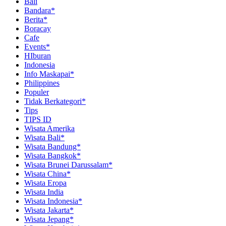
Bali
Bandara*
Berita*
Boracay
Cafe
Events*
HIburan
Indonesia
Info Maskapai*
Philippines
Populer
Tidak Berkategori*
Tips
TIPS ID
Wisata Amerika
Wisata Bali*
Wisata Bandung*
Wisata Bangkok*
Wisata Brunei Darussalam*
Wisata China*
Wisata Eropa
Wisata India
Wisata Indonesia*
Wisata Jakarta*
Wisata Jepang*