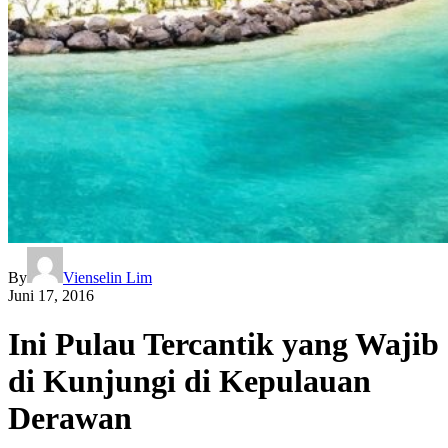
By
Vienselin Lim
Juni 17, 2016
Ini Pulau Tercantik yang Wajib
di Kunjungi di Kepulauan
Derawan