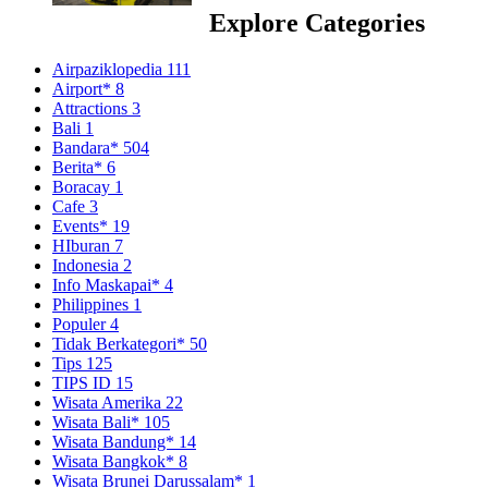
Explore Categories
Airpaziklopedia
111
Airport*
8
Attractions
3
Bali
1
Bandara*
504
Berita*
6
Boracay
1
Cafe
3
Events*
19
HIburan
7
Indonesia
2
Info Maskapai*
4
Philippines
1
Populer
4
Tidak Berkategori*
50
Tips
125
TIPS ID
15
Wisata Amerika
22
Wisata Bali*
105
Wisata Bandung*
14
Wisata Bangkok*
8
Wisata Brunei Darussalam*
1