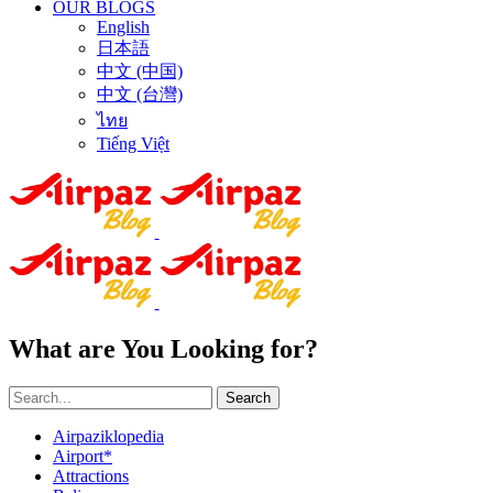
OUR BLOGS
English
日本語
中文 (中国)
中文 (台灣)
ไทย
Tiếng Việt
What are You Looking for?
Search
Airpaziklopedia
Airport*
Attractions