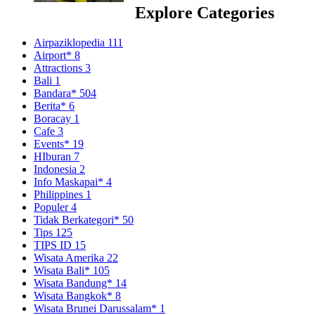
Explore Categories
Airpaziklopedia
111
Airport*
8
Attractions
3
Bali
1
Bandara*
504
Berita*
6
Boracay
1
Cafe
3
Events*
19
HIburan
7
Indonesia
2
Info Maskapai*
4
Philippines
1
Populer
4
Tidak Berkategori*
50
Tips
125
TIPS ID
15
Wisata Amerika
22
Wisata Bali*
105
Wisata Bandung*
14
Wisata Bangkok*
8
Wisata Brunei Darussalam*
1