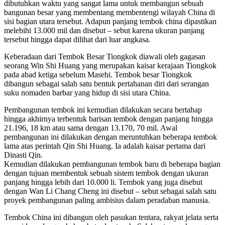
dibutuhkan waktu yang sangat lama untuk membangun sebuah
bangunan besar yang membentang membentengi wilayah China di
sisi bagian utara tersebut. Adapun panjang tembok china dipastikan
melebihi 13.000 mil dan disebut – sebut karena ukuran panjang
tersebut hingga dapat dilihat dari luar angkasa.
Keberadaan dari Tembok Besar Tiongkok diawali oleh gagasan
seorang Win Shi Huang yang merupakan kaisar kerajaan Tiongkok
pada abad ketiga sebelum Masehi. Tembok besar Tiongkok
dibangun sebagai salah satu bentuk pertahanan diri dari serangan
suku nomaden barbar yang hidup di sisi utara China.
Pembangunan tembok ini kemudian dilakukan secara bertahap
hingga akhirnya terbentuk barisan tembok dengan panjang hingga
21.196, 18 km atau sama dengan 13.170, 70 mil. Awal
pembangunan ini dilakukan dengan meruntuhkan beberapa tembok
lama atas perintah Qin Shi Huang. Ia adalah kaisar pertama dari
Dinasti Qin.
Kemudian dilakukan pembangunan tembok baru di beberapa bagian
dengan tujuan membentuk sebuah sistem tembok dengan ukuran
panjang hingga lebih dari 10.000 li. Tembok yang juga disebut
dengan Wan Li Chang Cheng ini disebut – sebut sebagai salah satu
proyek pembangunan paling ambisius dalam peradaban manusia.
Tembok China ini dibangun oleh pasukan tentara, rakyat jelata serta