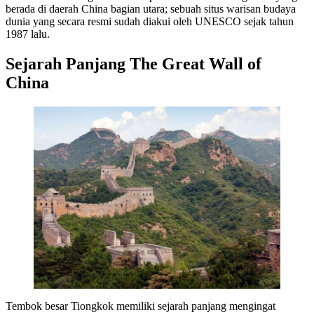
berada di daerah China bagian utara; sebuah situs warisan budaya
dunia yang secara resmi sudah diakui oleh UNESCO sejak tahun
1987 lalu.
Sejarah Panjang The Great Wall of
China
Tembok besar Tiongkok memiliki sejarah panjang mengingat