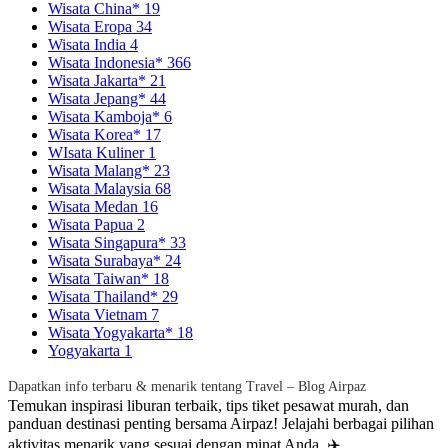
Wisata China*
19
Wisata Eropa
34
Wisata India
4
Wisata Indonesia*
366
Wisata Jakarta*
21
Wisata Jepang*
44
Wisata Kamboja*
6
Wisata Korea*
17
WIsata Kuliner
1
Wisata Malang*
23
Wisata Malaysia
68
Wisata Medan
16
Wisata Papua
2
Wisata Singapura*
33
Wisata Surabaya*
24
Wisata Taiwan*
18
Wisata Thailand*
29
Wisata Vietnam
7
Wisata Yogyakarta*
18
Yogyakarta
1
Dapatkan info terbaru & menarik tentang Travel – Blog Airpaz
Temukan inspirasi liburan terbaik, tips tiket pesawat murah, dan
panduan destinasi penting bersama Airpaz! Jelajahi berbagai pilihan
aktivitas menarik yang sesuai dengan minat Anda. ✈️