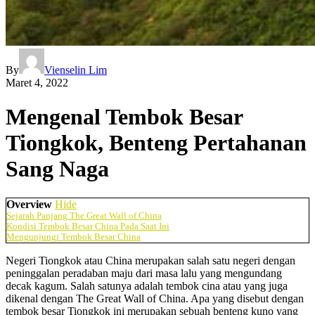
By
Vienselin Lim
Maret 4, 2022
Mengenal Tembok Besar
Tiongkok, Benteng Pertahanan
Sang Naga
Overview
Hide
Sejarah Panjang The Great Wall of China
Kondisi Tembok Besar China Pada Saat Ini
Mengunjungi Tembok Besar China
Negeri Tiongkok atau China merupakan salah satu negeri dengan
peninggalan peradaban maju dari masa lalu yang mengundang
decak kagum. Salah satunya adalah tembok cina atau yang juga
dikenal dengan The Great Wall of China. Apa yang disebut dengan
tembok besar Tiongkok ini merupakan sebuah benteng kuno yang