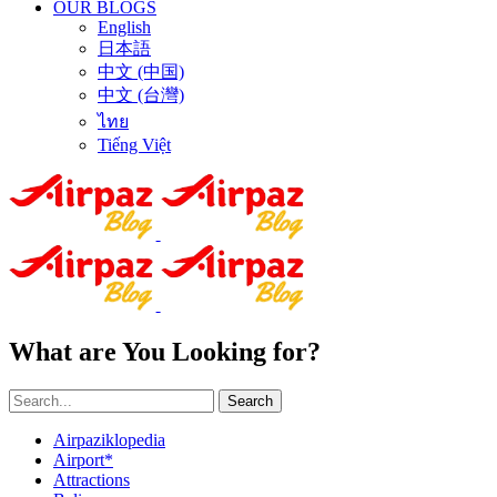
OUR BLOGS
English
日本語
中文 (中国)
中文 (台灣)
ไทย
Tiếng Việt
What are You Looking for?
Search
Airpaziklopedia
Airport*
Attractions