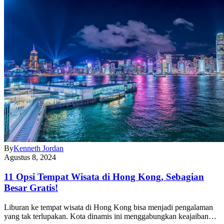
By
Kenneth Jordan
Agustus 8, 2024
11 Opsi Tempat Wisata di Hong Kong, Sebagian
Besar Gratis!
Liburan ke tempat wisata di Hong Kong bisa menjadi pengalaman
yang tak terlupakan. Kota dinamis ini menggabungkan keajaiban…