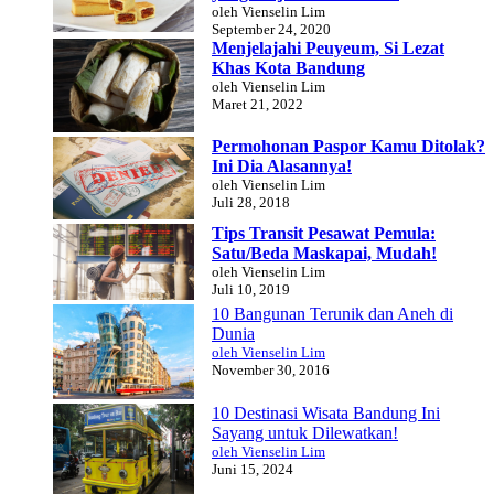
oleh Vienselin Lim
September 24, 2020
Menjelajahi Peuyeum, Si Lezat
Khas Kota Bandung
oleh Vienselin Lim
Maret 21, 2022
Permohonan Paspor Kamu Ditolak?
Ini Dia Alasannya!
oleh Vienselin Lim
Juli 28, 2018
Tips Transit Pesawat Pemula:
Satu/Beda Maskapai, Mudah!
oleh Vienselin Lim
Juli 10, 2019
10 Bangunan Terunik dan Aneh di
Dunia
oleh Vienselin Lim
November 30, 2016
10 Destinasi Wisata Bandung Ini
Sayang untuk Dilewatkan!
oleh Vienselin Lim
Juni 15, 2024