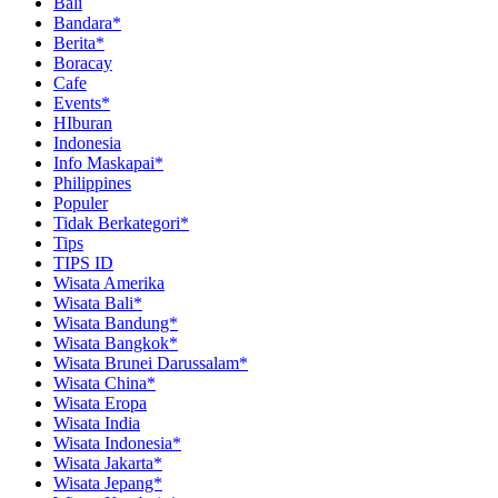
Bali
Bandara*
Berita*
Boracay
Cafe
Events*
HIburan
Indonesia
Info Maskapai*
Philippines
Populer
Tidak Berkategori*
Tips
TIPS ID
Wisata Amerika
Wisata Bali*
Wisata Bandung*
Wisata Bangkok*
Wisata Brunei Darussalam*
Wisata China*
Wisata Eropa
Wisata India
Wisata Indonesia*
Wisata Jakarta*
Wisata Jepang*