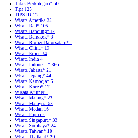
Tidak Berkategori*
50
Tips
125
TIPS ID
15
Wisata Amerika
22
Wisata Bali*
105
Wisata Bandung*
14
Wisata Bangkok*
8
Wisata Brunei Darussalam*
1
Wisata China*
19
Wisata Eropa
34
Wisata India
4
Wisata Indonesia*
366
Wisata Jakarta*
21
Wisata Jepang*
44
Wisata Kamboja*
6
Wisata Korea*
17
WIsata Kuliner
1
Wisata Malang*
23
Wisata Malaysia
68
Wisata Medan
16
Wisata Papua
2
Wisata Singapura*
33
Wisata Surabaya*
24
Wisata Taiwan*
18
Wisata Thailand*
29