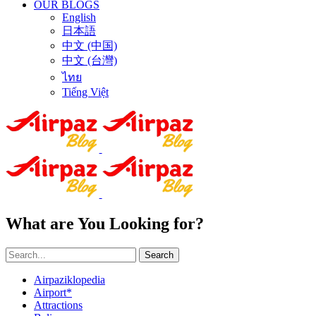
OUR BLOGS
English
日本語
中文 (中国)
中文 (台灣)
ไทย
Tiếng Việt
What are You Looking for?
Search
Airpaziklopedia
Airport*
Attractions