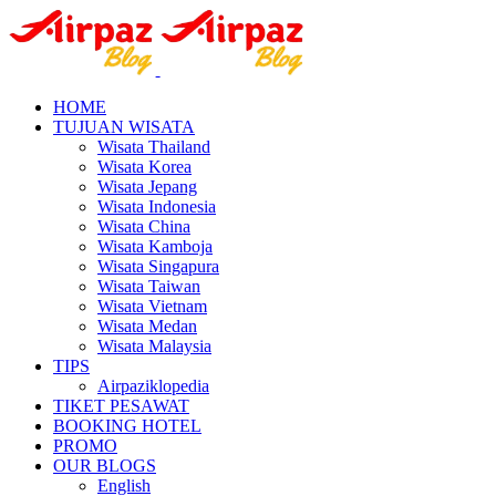
HOME
TUJUAN WISATA
Wisata Thailand
Wisata Korea
Wisata Jepang
Wisata Indonesia
Wisata China
Wisata Kamboja
Wisata Singapura
Wisata Taiwan
Wisata Vietnam
Wisata Medan
Wisata Malaysia
TIPS
Airpaziklopedia
TIKET PESAWAT
BOOKING HOTEL
PROMO
OUR BLOGS
English