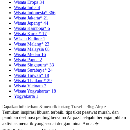
Wisata Eropa
34
Wisata India
4
Wisata Indonesia*
366
Wisata Jakarta*
21
Wisata Jepang*
44
Wisata Kamboja*
6
Wisata Korea*
17
WIsata Kuliner
1
Wisata Malang*
23
Wisata Malaysia
68
Wisata Medan
16
Wisata Papua
2
Wisata Singapura*
33
Wisata Surabaya*
24
Wisata Taiwan*
18
Wisata Thailand*
29
Wisata Vietnam
7
Wisata Yogyakarta*
18
Yogyakarta
1
Dapatkan info terbaru & menarik tentang Travel – Blog Airpaz
Temukan inspirasi liburan terbaik, tips tiket pesawat murah, dan
panduan destinasi penting bersama Airpaz! Jelajahi berbagai pilihan
aktivitas menarik yang sesuai dengan minat Anda. ✈️