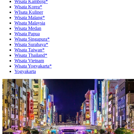
Wisata Kamboja*
Wisata Korea*
WIsata Kuliner
Wisata Malang*
Wisata Malaysia
Wisata Medan
Wisata Papua
Wisata Singapura*
Wisata Surabaya*
Wisata Taiwan*
Wisata Thailand*
Wisata Vietnam
Wisata Yogyakarta*
Yogyakarta