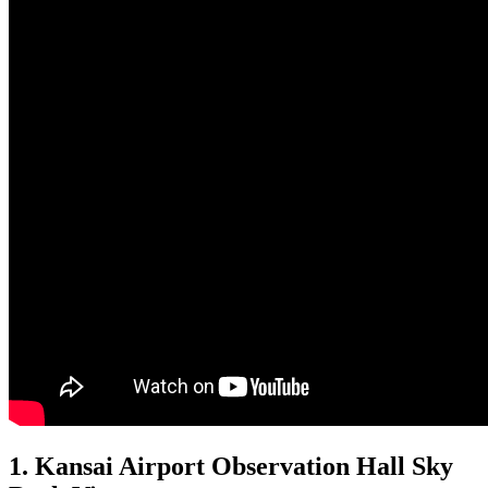
1. Kansai Airport Observation Hall Sky