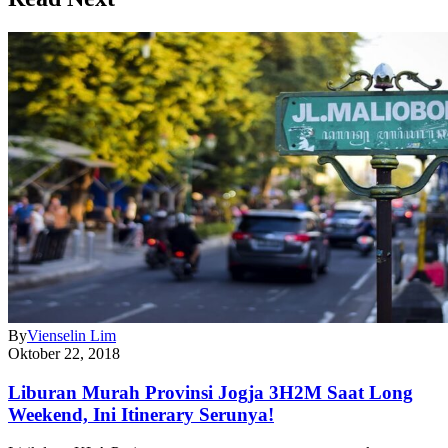
By
Vienselin Lim
Oktober 22, 2018
Liburan Murah Provinsi Jogja 3H2M Saat Long
Weekend, Ini Itinerary Serunya!