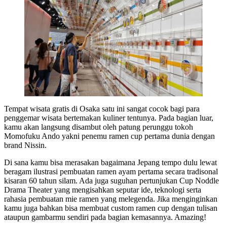
Tempat wisata gratis di Osaka satu ini sangat cocok bagi para
penggemar wisata bertemakan kuliner tentunya. Pada bagian luar,
kamu akan langsung disambut oleh patung perunggu tokoh
Momofuku Ando yakni penemu ramen cup pertama dunia dengan
brand Nissin.
Di sana kamu bisa merasakan bagaimana Jepang tempo dulu lewat
beragam ilustrasi pembuatan ramen ayam pertama secara tradisonal
kisaran 60 tahun silam. Ada juga suguhan pertunjukan Cup Noddle
Drama Theater yang mengisahkan seputar ide, teknologi serta
rahasia pembuatan mie ramen yang melegenda. Jika menginginkan
kamu juga bahkan bisa membuat custom ramen cup dengan tulisan
ataupun gambarmu sendiri pada bagian kemasannya. Amazing!