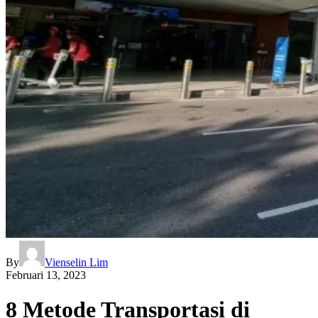
By
Vienselin Lim
Februari 13, 2023
8 Metode Transportasi di