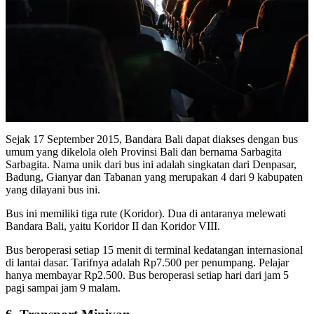
Sejak 17 September 2015, Bandara Bali dapat diakses dengan bus
umum yang dikelola oleh Provinsi Bali dan bernama Sarbagita
Sarbagita. Nama unik dari bus ini adalah singkatan dari Denpasar,
Badung, Gianyar dan Tabanan yang merupakan 4 dari 9 kabupaten
yang dilayani bus ini.
Bus ini memiliki tiga rute (Koridor). Dua di antaranya melewati
Bandara Bali, yaitu Koridor II dan Koridor VIII.
Bus beroperasi setiap 15 menit di terminal kedatangan internasional
di lantai dasar. Tarifnya adalah Rp7.500 per penumpang. Pelajar
hanya membayar Rp2.500. Bus beroperasi setiap hari dari jam 5
pagi sampai jam 9 malam.