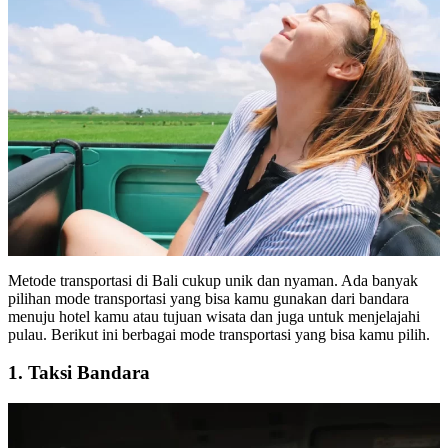
Metode transportasi di Bali cukup unik dan nyaman. Ada banyak
pilihan mode transportasi yang bisa kamu gunakan dari bandara
menuju hotel kamu atau tujuan wisata dan juga untuk menjelajahi
pulau. Berikut ini berbagai mode transportasi yang bisa kamu pilih.
1. Taksi Bandara