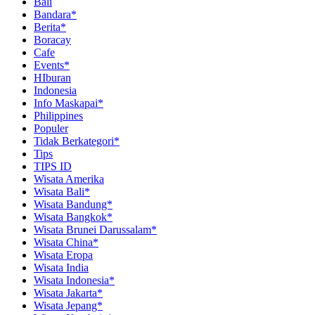
Bali
Bandara*
Berita*
Boracay
Cafe
Events*
HIburan
Indonesia
Info Maskapai*
Philippines
Populer
Tidak Berkategori*
Tips
TIPS ID
Wisata Amerika
Wisata Bali*
Wisata Bandung*
Wisata Bangkok*
Wisata Brunei Darussalam*
Wisata China*
Wisata Eropa
Wisata India
Wisata Indonesia*
Wisata Jakarta*
Wisata Jepang*