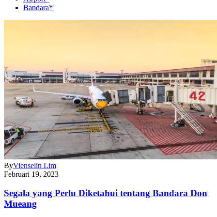
Bandara*
By
Vienselin Lim
Februari 19, 2023
Segala yang Perlu Diketahui tentang Bandara Don
Mueang