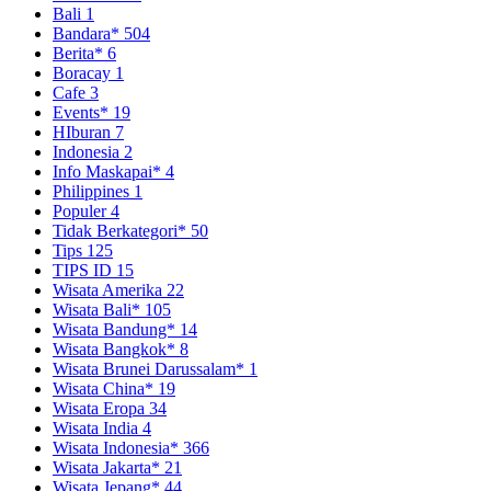
Bali
1
Bandara*
504
Berita*
6
Boracay
1
Cafe
3
Events*
19
HIburan
7
Indonesia
2
Info Maskapai*
4
Philippines
1
Populer
4
Tidak Berkategori*
50
Tips
125
TIPS ID
15
Wisata Amerika
22
Wisata Bali*
105
Wisata Bandung*
14
Wisata Bangkok*
8
Wisata Brunei Darussalam*
1
Wisata China*
19
Wisata Eropa
34
Wisata India
4
Wisata Indonesia*
366
Wisata Jakarta*
21
Wisata Jepang*
44