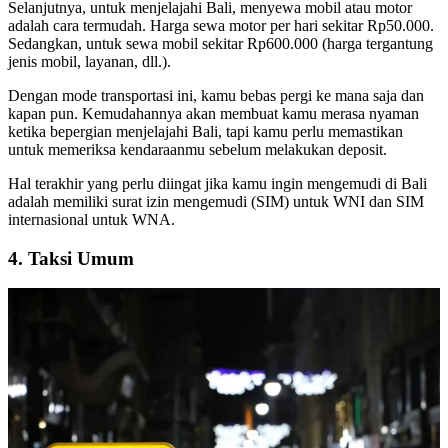
Selanjutnya, untuk menjelajahi Bali, menyewa mobil atau motor
adalah cara termudah. Harga sewa motor per hari sekitar Rp50.000.
Sedangkan, untuk sewa mobil sekitar Rp600.000 (harga tergantung
jenis mobil, layanan, dll.).
Dengan mode transportasi ini, kamu bebas pergi ke mana saja dan
kapan pun. Kemudahannya akan membuat kamu merasa nyaman
ketika bepergian menjelajahi Bali, tapi kamu perlu memastikan
untuk memeriksa kendaraanmu sebelum melakukan deposit.
Hal terakhir yang perlu diingat jika kamu ingin mengemudi di Bali
adalah memiliki surat izin mengemudi (SIM) untuk WNI dan SIM
internasional untuk WNA.
4. Taksi Umum