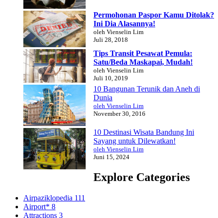
Permohonan Paspor Kamu Ditolak?
Ini Dia Alasannya!
oleh Vienselin Lim
Juli 28, 2018
Tips Transit Pesawat Pemula:
Satu/Beda Maskapai, Mudah!
oleh Vienselin Lim
Juli 10, 2019
10 Bangunan Terunik dan Aneh di
Dunia
oleh Vienselin Lim
November 30, 2016
10 Destinasi Wisata Bandung Ini
Sayang untuk Dilewatkan!
oleh Vienselin Lim
Juni 15, 2024
Explore Categories
Airpaziklopedia
111
Airport*
8
Attractions
3