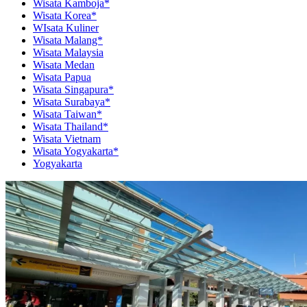
Wisata Kamboja*
Wisata Korea*
WIsata Kuliner
Wisata Malang*
Wisata Malaysia
Wisata Medan
Wisata Papua
Wisata Singapura*
Wisata Surabaya*
Wisata Taiwan*
Wisata Thailand*
Wisata Vietnam
Wisata Yogyakarta*
Yogyakarta