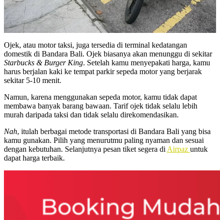
Ojek, atau motor taksi, juga tersedia di terminal kedatangan
domestik di Bandara Bali. Ojek biasanya akan menunggu di sekitar
Starbucks & Burger King
. Setelah kamu menyepakati harga, kamu
harus berjalan kaki ke tempat parkir sepeda motor yang berjarak
sekitar 5-10 menit.
Namun, karena menggunakan sepeda motor, kamu tidak dapat
membawa banyak barang bawaan. Tarif ojek tidak selalu lebih
murah daripada taksi dan tidak selalu direkomendasikan.
Nah
, itulah berbagai metode transportasi di Bandara Bali yang bisa
kamu gunakan. Pilih yang menurutmu paling nyaman dan sesuai
dengan kebutuhan. Selanjutnya pesan tiket segera di
Airpaz
untuk
dapat harga terbaik.