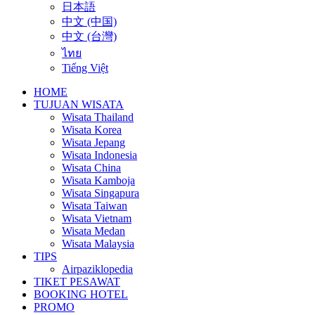
日本語
中文 (中国)
中文 (台灣)
ไทย
Tiếng Việt
HOME
TUJUAN WISATA
Wisata Thailand
Wisata Korea
Wisata Jepang
Wisata Indonesia
Wisata China
Wisata Kamboja
Wisata Singapura
Wisata Taiwan
Wisata Vietnam
Wisata Medan
Wisata Malaysia
TIPS
Airpaziklopedia
TIKET PESAWAT
BOOKING HOTEL
PROMO