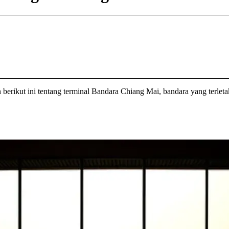
rikut ini tentang terminal Bandara Chiang Mai, bandara yang terletak